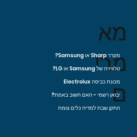
מא
מרי
מקרר Sharp או Samsung?
טלוויזיה של Samsung או LG?
מכונת כביסה Electrolux
ם
יבואן רשמי - האם חשוב באמת?
התקן שבת למדיח כלים צומת