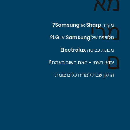
מא
מרי
מקרר Sharp או Samsung?
טלוויזיה של Samsung או LG?
מכונת כביסה Electrolux
ם
יבואן רשמי - האם חשוב באמת?
התקן שבת למדיח כלים צומת