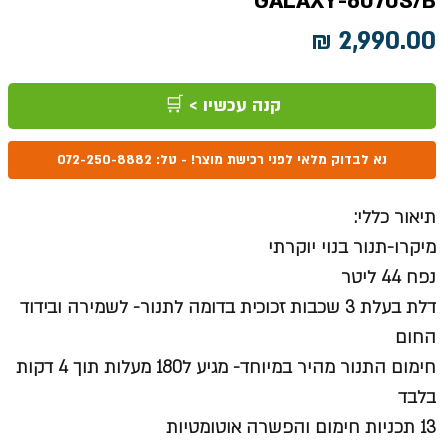
GALAXY-6070S/B
מחיר
קנה עכשיו > 🛒
נא לבדוק מלאי לפני רכישת מוצר! - טל: 072-250-8882
תיאור כללי:
מיקרו-תנור בנוי יוקרתי
נפח 44 ליטר
דלת בעלת 3 שכבות זכוכית בדומה לתנור- לשמירה ובידוד
החום
חימום התנור מהיר במיוחד- מגיע ל180 מעלות תוך 4 דקות
בלבד
13 תכניות חימום והפשרה אוטומטיות