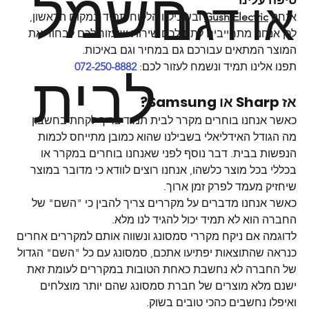
חשמל
או דגם
אנחנו 
Gush Electric
 ובשבילנו הלקוח תמיד במקום הראשון, 
לכן אנחנו מתחייבים לתת לכם שירות שיעזור לכם לבחור את 
המוצר המתאים עבורכם גם במחיר וגם באיכות.
לבית
תפנו אלינו תמיד ונשמח לעזור לכם: 
072-250-8882
אז Sharp או Samsung?
כאשר אנחנו בוחרים מקרר לבית תמיד צריך לקחת בחשבון 
מה הגודל האידליאלי בשבילנו שהוא כמובן מתייחס לכמות 
הנפשות בבית. דבר נוסף לפני שאנחנו בוחרים במקרר או 
בכללי בכל מוצר כלשהו, אנחנו רוצים לוודא כי מדובר במוצר 
שיחזיק מעמד לפרק זמן ארוך.
כאשר אנחנו מדברים על מקררים צריך להבין כי "השם" של 
החברה הוא לא תמיד יכול להגיד לנו מלא.
לדוגמה אם ניקח מקררי סמסונג ונשווה אותם למקררים אחרים 
כנראה שהתוצאות יפתיעו אתכם, סמסונג עם כל "השם" הגדול 
של החברה לא נחשבת כאחת הטובות במקררים לעומת זאת 
ישנם מלא מוצרים של חברת סמסונג שהם יותר מוצלחים 
ואיפלו נחשבים כהכי טובים בשוק.