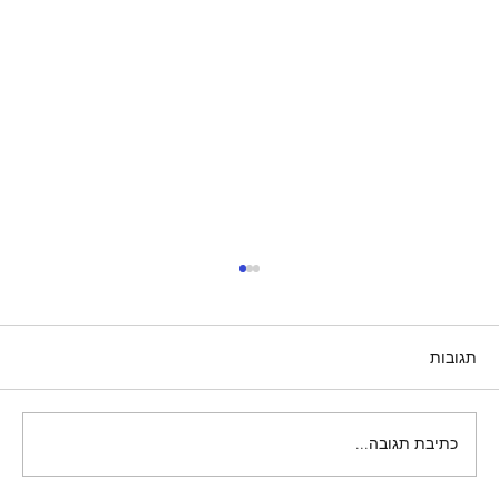
תגובות
כתיבת תגובה...
WP41G209IL מייבש כביסה סימנס