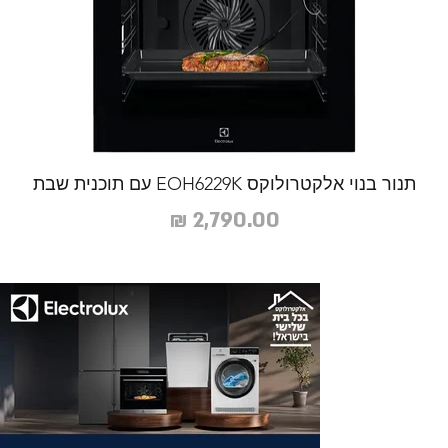
תנור בנוי אלקטרולוקס EOH6229K עם תוכנית שבת
מקרר שא
מחיר