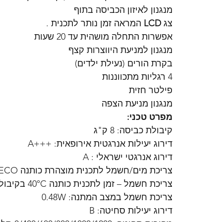
מנגנון לאיזון הכביסה בתוף
צג 
LCD
 המראה זמן נותר לתכנית .
אפשרות התחלה מושהית עד 20 שעות
מנגנון למניעת היווצרות קצף
בקרת הורים (נעילת ילדים)
4 רגליות מתכווננות
פילטר חזית
מנגנון מניעת הצפה
מפרט טכני:
קיבולת כביסה: 8 ק"ג
דירוג יעילות אנרגטית אירופאית: +++A
דירוג אנרגטי ישראלי : A
צריכת מים/חשמל לתכנית מוצהרת כותנה 60°C ECO , בקיבולת מלאה 48 ליטר/1.12 קוט"ש
צריכת חשמל – זמן לתכנית כותנה 40°C בקיבולת מלאה: 0.87 קוט"ש- 158 דק'.
צריכת חשמל במצב המתנה: 0.48W
דירוג יעילות סחיטה: B