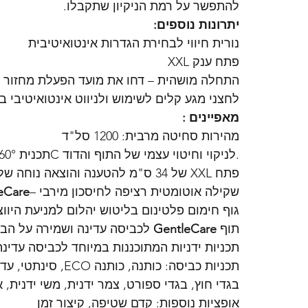
להתפשר על רמת הניקיון שתקבלו.
יתרונות נוספים:
נורית חיווי לבחירת הגדרות אינטואיטיבית
פתח ענק XXL
התחלה מושהית – דחו את מועד הפעלת מחזור הכביסה 
לחצני מגע קלים לשימוש ולניווט אינטואיטיבי 
מאפיינים :
מהירות סחיטה מרבית: 1200 סל"ד
•Machine Clean – תכנית 60°C לניקוי וחיטוי עצמי של התוף והדוד.
פתח XXL של 34 ס"מ להטענה והוצאה נוחה של הכביסה
– שקילה אוטומטית רציפה לחיסכון מירבי
eCare
גוף חימום פלטינום בליטוש יהלום למניעת היוו
תוף 
GentleCare
 לכביסה עדינה ושמירה על הב
תכניות ידניות המתוכננות במיוחד לכביסה עדינה
בגדי חוץ, בגדי ספורט, צמר ידנית, משי ידנית, א
אופציות נוספות: קדם שטיפה, קיצור זמן