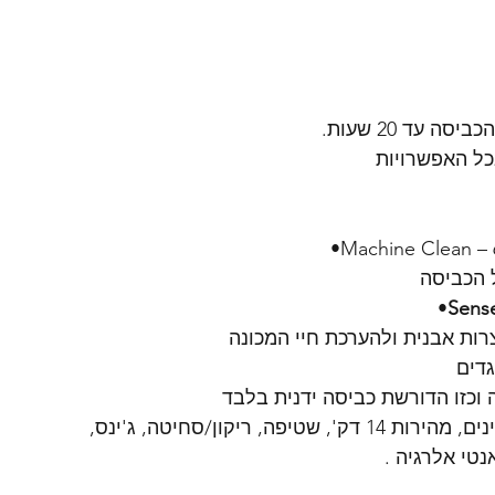
עד 20 שעות.
בכל האפשרויות
•
Sens
צרות אבנית ולהערכת חיי המכונה
גדים
 וכזו הדורשת כביסה ידנית בלבד
תכניות כביסה: כותנה, כותנה ECO, סינתטי, עדינים, מהירות 14 דק', שטיפה, ריקון/סחיטה, ג'ינס, 
נטי אלרגיה .