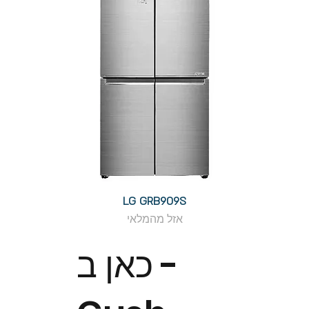
LG GRB909S
אזל מהמלאי
כאן ב -