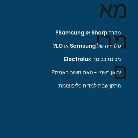
מא
מרי
מקרר Sharp או Samsung?
טלוויזיה של Samsung או LG?
מכונת כביסה Electrolux
ם
יבואן רשמי - האם חשוב באמת?
התקן שבת למדיח כלים צומת