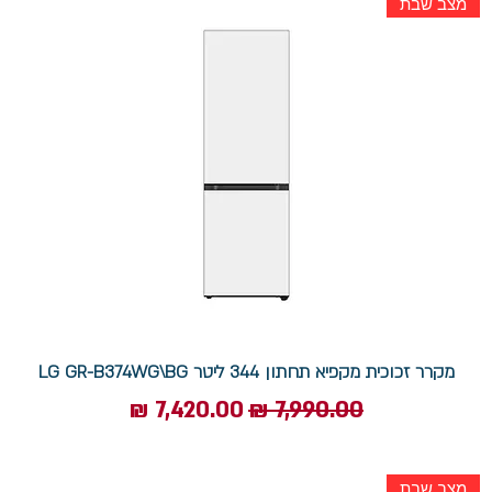
מצב שבת
מקרר זכוכית מקפיא תחתון 344 ליטר LG GR-B374WG\BG
מחיר רגיל
מחיר מבצע
מצב שבת