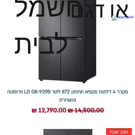
חשמל
או דגם
לבית
מקרר 4 דלתות מקפיא תחתון 872 ליטר LG GR-929B נירוסטה
מושחרת
מחיר רגיל
מחיר מבצע
מצב שבת