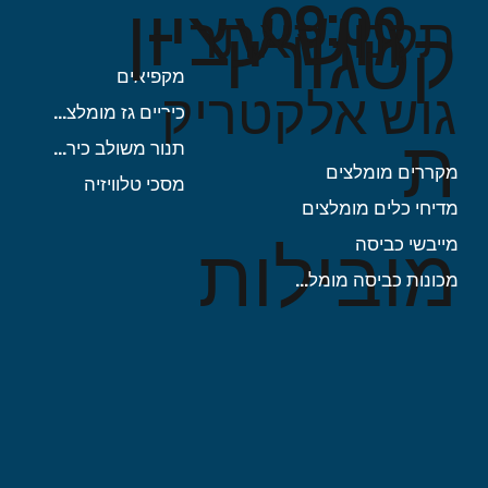
גוש עציון
09:00
תקנון האתר -
קטגוריו
מקפיאים
גוש אלקטריק
כיריים גז מומלצות
ת
תנור משולב כיריים
מקררים מומלצים
מסכי טלוויזיה
מדיחי כלים מומלצים
מובילות
מייבשי כביסה
מכונות כביסה מומלצות