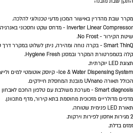
התקן שבת מובנה
מקרר שבת מהדרין באישור המכון מדעי טכנולוגי להלכה.
Inverter Linear Compressor - מדחס שקט וחסכוני באנרגיה.
שיטת הקירור - No Frost.
Smart ThinQ - בקרה נוחה ומהירה, ניתן לשלוט במקרר 
קלה בטמפרטורת המקרר ובמסנן Hygiene Fresh.
תצוגת LED יוקרתית.
Ice & Water Dispensing System- קיוסק אוט
הכולל תאורה UVnano מובנת המחסלת חיידקים.
Smart diagnosis - מערכת משולבת עם טלפון החכם לאבחון תקלות.
מדפים מדולריים מזכוכית מחוסמת בתא קירור, מדף מתכוונן.
תאורת LED פנימית שטוחה.
2 מגירות אחסון לפירות וירקות.
זמזם בדלת.