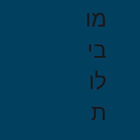
מו
בי
לו
ת