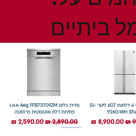
ל ביתיים
מקרר שארפ 4 דלתות 607 ליטר SJ-
מדיח כלים Aeg FFB73709ZM א.א.ג
9260-WH Sh
פתיחת דלת אוטומטית נירוסטה
ל
מחיר מבצע
מחיר רגיל
מחיר מבצע
7.5 ק"ג