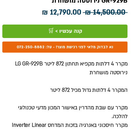
GR-929B נירוסטה מושחרת
מחיר
מחיר
 ‏14,500.00 ‏₪ 
רגיל
מבצע
קנה עכשיו > 🛒
נא לבדוק מלאי לפני רכישת מוצר! - טל: 072-250-8882
מקרר 4 דלתות מקפיא תחתון 872 ליטר LG GR-929B
נירוסטה מושחרת
המקרר 4 דלתות גדול מכיל 872 ליטר
מקרר עם שבת מהדרין באישור המכון מדעי טכנולוגי
להלכה.
מקרר חיסכוני באנרגיה בזכות המדחס Inverter Linear