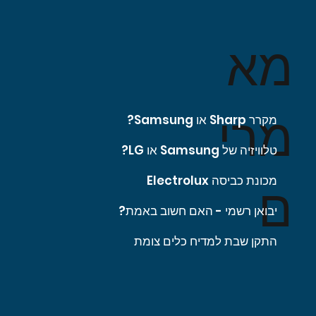
מא
מרי
מקרר Sharp או Samsung?
טלוויזיה של Samsung או LG?
מכונת כביסה Electrolux
ם
יבואן רשמי - האם חשוב באמת?
התקן שבת למדיח כלים צומת