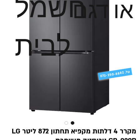
חשמל
או דגם
לבית
טל
072-250-8882 .
מקרר 4 דלתות מקפיא תחתון 872 ליטר LG