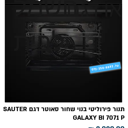
חשמל
או דגם
לבית
טל
072-250-8882 .
תנור פירוליטי בנוי שחור סאוטר דגם SAUTER
GALAXY BI 7071 P