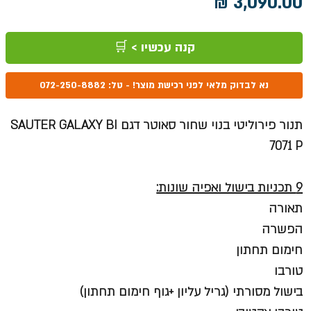
מחיר
קנה עכשיו > 🛒
נא לבדוק מלאי לפני רכישת מוצר! - טל: 072-250-8882
תנור פירוליטי בנוי שחור סאוטר דגם SAUTER GALAXY BI
7071 P
9 תכניות בישול ואפיה שונות:
תאורה
הפשרה
חימום תחתון
טורבו
בישול מסורתי (גריל עליון +גוף חימום תחתון)