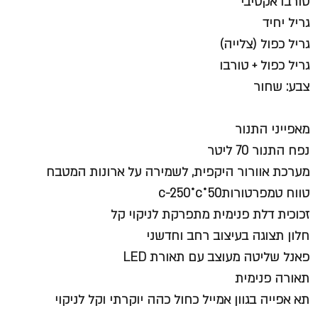
טורבו אקטיבי
גריל יחיד
גריל כפול (צלייה)
גריל כפול + טורבו
צבע: שחור
מאפייני התנור
נפח התנור 70 ליטר
מערכת אוורור היקפית, לשמירה על ארונות המטבח
טווח טמפרטורות50˚c-250˚c
זכוכית דלת פנימית מתפרקת לניקוי קל
חלון תצוגה בעיצוב רחב וחדשני
פאנל שליטה מעוצב עם תאורת LED
תאורה פנימית
תא אפייה בגוון אמייל כחול כהה יוקרתי וקל לניקוי