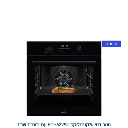
גרמניה
תנור בנוי אלקטרולוקס EOH6229K עם תוכנית שבת