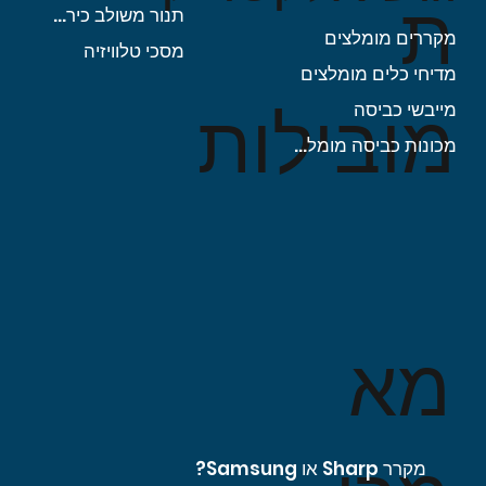
ת
תנור משולב כיריים
מקררים מומלצים
מסכי טלוויזיה
מדיחי כלים מומלצים
מובילות
מייבשי כביסה
מכונות כביסה מומלצות
מא
מקרר Sharp או Samsung?