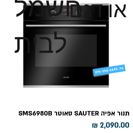
חשמל
או דגם
לבית
טל
072-250-8882 .
תנור אפיה SAUTER סאוטר SMS6980B
מחיר