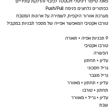
פאנל טיימר דיגיטלי TOUCH לכיבוי והדלקת עתידיים
כפתורים נלחצים פנימה Push/Pull
מערכת אוורור היקפית, לשמירה על ארונות המטבח
טורבו אקטיבי המאפשר אפייה של מספר תבניות במקביל
9 תכניות אפיה + תאורה
טורבו אקטיבי
הפשרה
עליון + תחתון
גריל חסכוני
גריל מוגבר
עליון + תחתון + מאוורר
תחתון + טורבו
עליון + גריל + מאוורר
שבת