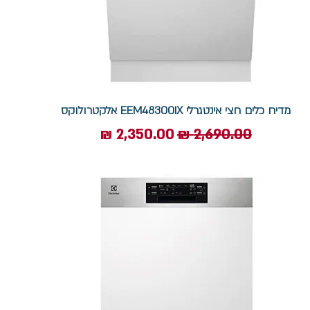
מדיח כלים חצי אינטגרלי EEM48300IX אלקטרולוקס
מחיר רגיל
מחיר מבצע