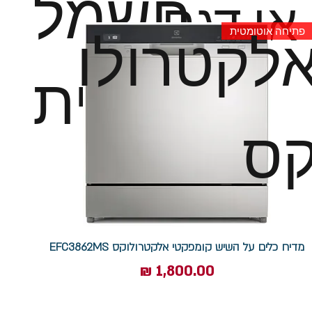
חשמל
או דגם
לקטרולו
פתיחה אוטומטית
לבית
ס
מדיח כלים על השיש קומפקטי אלקטרולוקס EFC3862MS
מחיר