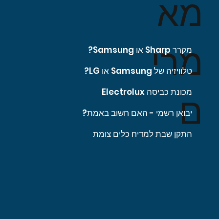
מא
מרי
מקרר Sharp או Samsung?
טלוויזיה של Samsung או LG?
מכונת כביסה Electrolux
ם
יבואן רשמי - האם חשוב באמת?
התקן שבת למדיח כלים צומת