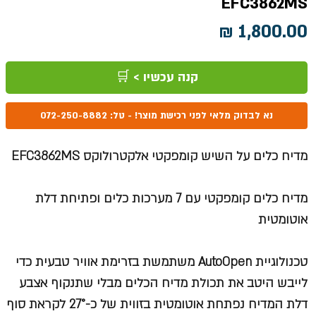
EFC3862MS
מחיר
קנה עכשיו > 🛒
נא לבדוק מלאי לפני רכישת מוצר! - טל: 072-250-8882
מדיח כלים על השיש קומפקטי אלקטרולוקס EFC3862MS
מדיח כלים קומפקטי עם 7 מערכות כלים ופתיחת דלת
אוטומטית
טכנולוגיית AutoOpen משתמשת בזרימת אוויר טבעית כדי
לייבש היטב את תכולת מדיח הכלים מבלי שתנקוף אצבע
דלת המדיח נפתחת אוטומטית בזווית של כ-27° לקראת סוף