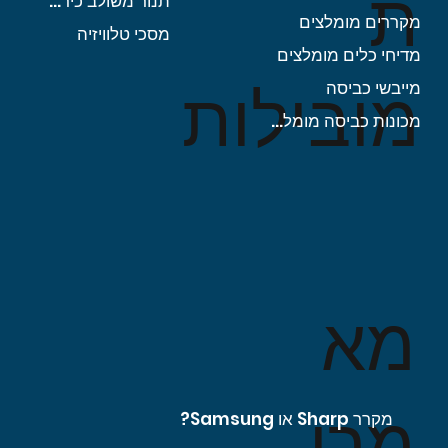
ת
תנור משולב כיריים
מקררים מומלצים
מסכי טלוויזיה
מדיחי כלים מומלצים
מובילות
מייבשי כביסה
מכונות כביסה מומלצות
מא
מרי
מקרר Sharp או Samsung?