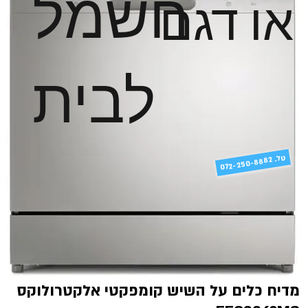
חשמל
או דגם
לבית
טל
072-250-8882 .
מדיח כלים על השיש קומפקטי אלקטרולוקס