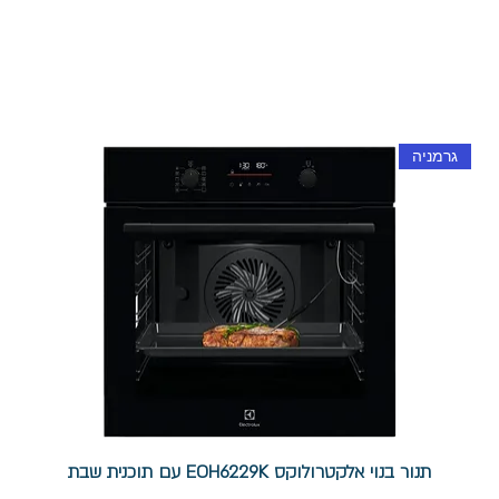
גרמניה
תנור בנוי אלקטרולוקס EOH6229K עם תוכנית שבת