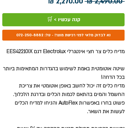
מחיר
מחיר
 ‏2,490.00 ‏₪ 
רגיל
מבצע
קנה עכשיו > 🛒
נא לבדוק מלאי לפני רכישת מוצר! - טל: 072-250-8882
מדיח כלים צר חצי אינטגרלי Electrolux דגם EES42210IX
שיטה אוטומטית באמת לשימוש בהגדרות המתאימות ביותר
בכל הדחה!
מדיח כלים זה יכול לחשב באופן אוטומטי את צריכת
החשמל והמים בהתאם לכמות הכלים ובדרגת הלכלוך.
פשוט בחרו באפשרות AutoFlex והניחו למדיח הכלים
לעשות את השאר.