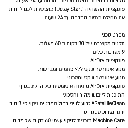
גמישות בבחירת תחילת תכנית ההדחה עד 24 שעות.
פונקציית ההשהיה (Delay Start) מאפשרת לכם לדחות
את תחילת מחזור ההדחה עד 24 שעות.
מפרט טכני
תכנית מקוצרת של 30 דקות ב 60 מעלות.
9 מערכות כלים
פונקציית AirDry
מנוע אינוורטר שקט ללא פחמים ומברשות
מנוע אינוורטר שקט וחסכוני
פונקציית AirDry פתיחה אוטומטית של הדלת בסוף
התוכנית לייבוש מהיר וחסכוני
SatelliteClean® זרוע לוויני כפול המבטיח ניקוי פי 3 טוב
יותר מזרוע סטנדרטי
Machine Care תוכנית לניקוי עצמי 60 דקות של מדיח