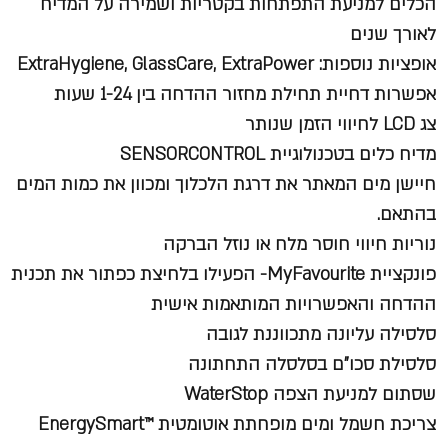
הכלים למניעת התפתחות בקטריות ושמירה על המדיח
לאורך שנים
אופציות נוספות: ExtraHygiene, GlassCare, ExtraPower
אפשרות דחיית תחילת מחזור ההדחה בין 1-24 שעות
צג LCD לחיווי הזמן שנותר
מדיח כלים בטכנולוגיית SENSORCONTROL
חיישן מים המאתר את דרגת הלכלוך ומכוון את כמות המים
בהתאם.
נוריות חיווי חוסר מלח או נוזל הברקה
פונקציית MyFavourite- הפעילו בלחיצת כפתור את תכנית
ההדחה והאפשרויות המותאמות אישית
סלסילה עליונה מתכווננת לגובה
סלסילת סכו"ם בסלסלה התחתונה
שסתום למניעת הצפה WaterStop
צריכת חשמל ומים מופחתת אוטומטית ™EnergySmart