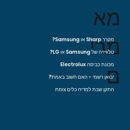
מא
מרי
מקרר Sharp או Samsung?
טלוויזיה של Samsung או LG?
מכונת כביסה Electrolux
ם
יבואן רשמי - האם חשוב באמת?
התקן שבת למדיח כלים צומת