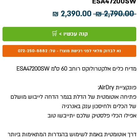
ESA47200SW
מחיר
מחיר
 ‏2,790.00 ‏₪ 
רגיל
מבצע
קנה עכשיו > 🛒
נא לבדוק מלאי לפני רכישת מוצר! - טל: 072-250-8882
מדיח כלים אלקטרולוקס רוחב 60 ס"מ ESA47200SW
פונקציית AirDry:
פתיחה אוטומטית של הדלת בגמר הדחה לייבוש מושלם
של הכלים ולחיסכון ענק באנרגיה
אפילו הכלי פלסטיק שלכם יתייבשו טוב
דרך אוטומטית באמת לשימוש בהגדרות המתאימות ביותר