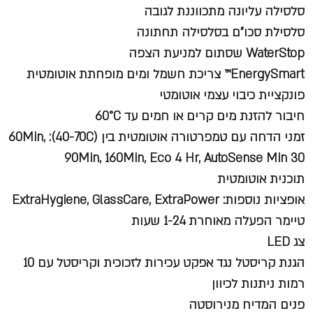
סלסילה עליונה מתכווננת לגובה
סלסילת סכו"ם בסלסילה תחתונה
WaterStop שסתום למניעת הצפה
EnergySmart™ צריכת חשמל ומים מופחתת אוטומטית
פונקציית כיבוי עצמי אוטומטי
חיבור להזנת מים קרים או חמים עד 60°C
זמני הדחה עם טמפרטורה אוטומטית בין (40-70C): 60Min,
90Min, 160Min, Eco 4 Hr, AutoSense Min 30
תוכנית אוטומטית
אופציות נוספות: ExtraHygiene, GlassCare, ExtraPower
טיימר הפעלה מאוחרת 1-24 שעות
צג LED
הגנת קריסטל נגד אפקט עכירות לזכוכית וקריסטל עם 10
רמות ניתנות לכיוון
פנים המדיח מנירוסטה