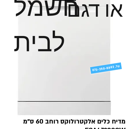
חשמל
או דגם
לבית
טל
072-250-8882 .
מדיח כלים אלקטרולוקס רוחב 60 ס"מ