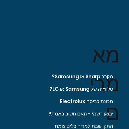
מא
מרי
מקרר Sharp או Samsung?
טלוויזיה של Samsung או LG?
מכונת כביסה Electrolux
ם
יבואן רשמי - האם חשוב באמת?
התקן שבת למדיח כלים צומת