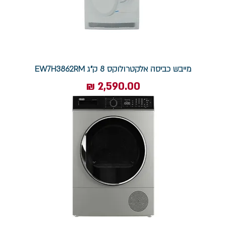
מייבש כביסה אלקטרולוקס 8 ק"ג EW7H3862RM
מחיר