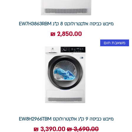
מייבש כביסה אלקטרולוקס 8 ק"ג EW7H3863RBM
מחיר
משאבת חום
מייבש כביסה 9 ק"ג אלקטרולוקס EW8H2966TBM
מחיר רגיל
מחיר מבצע