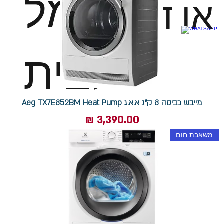
חשמל
או דגם
לבית
מייבש כביסה 8 ק"ג א.א.ג Aeg TX7E852BM Heat Pump
מחיר
משאבת חום