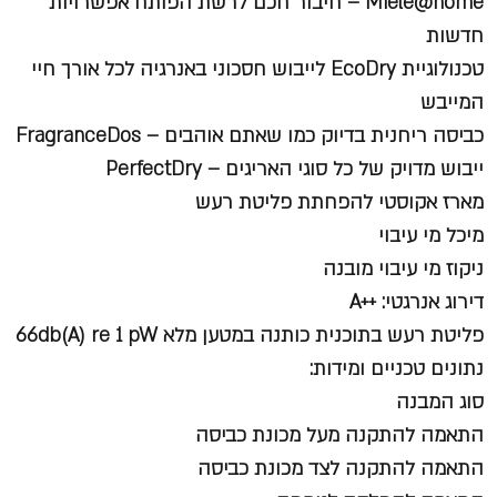
Miele@home – חיבור חכם לרשת הפותח אפשרויות
חדשות
טכנולוגיית EcoDry לייבוש חסכוני באנרגיה לכל אורך חיי
המייבש
כביסה ריחנית בדיוק כמו שאתם אוהבים – FragranceDos
ייבוש מדויק של כל סוגי האריגים – PerfectDry
מארז אקוסטי להפחתת פליטת רעש
מיכל מי עיבוי
ניקוז מי עיבוי מובנה
דירוג אנרגטי: ++A
פליטת רעש בתוכנית כותנה במטען מלא 66db(A) re 1 pW
נתונים טכניים ומידות:
סוג המבנה
התאמה להתקנה מעל מכונת כביסה
התאמה להתקנה לצד מכונת כביסה