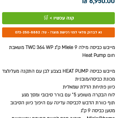
מחיר
קנה עכשיו > 🛒
נא לבדוק מלאי לפני רכישת מוצר! - טל: 072-250-8882
מייבש כביסה מילה Miele 9 ק"ג TWC 364 WP משאבת
חום Heat Pump
מייבש כביסה HEAT PUMP בצבע לבן עם התקנה מעל/לצד
מכונת כביסה/מובנית
כיוון פתיחת הדלת שמאלית
לוח הבקרה משופע 5˚ עם בורר סיבובי ומסך מגע
תוף כוורת הדבש לכביסה עדינה עם היפוך כיוון הסיבוב
מטען כביסה 9 ק"ג