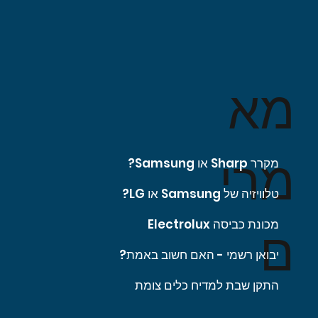
מא
מרי
מקרר Sharp או Samsung?
טלוויזיה של Samsung או LG?
מכונת כביסה Electrolux
ם
יבואן רשמי - האם חשוב באמת?
התקן שבת למדיח כלים צומת