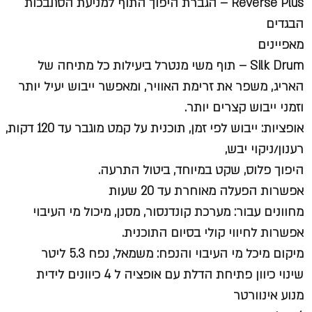
Reverse Plus – הגברת היפוך התוף למניעת הסתבכות
הבגדים
מאפיינים
Silk Drum – תוף משי מנטרל ביעילות כל מתיחה של
האריג, משפר את זרימת האוויר, ומאפשר ייבוש יעיל יותר
וזמני ייבוש קצרים יותר.
אופציות: ייבוש לפי זמן, תוכנית על קמט מוגבר עד 120 דקות,
רענון/ניקוי יבש,
היפוך פלוס, שקט במיוחד, ביטול התרעה.
אפשרות הפעלה מאוחרת עד 20 שעות
מחוונים עבור: מערכת קונדנסור, מסנן, מיכול מי העיבוי
אפשרות לחיווי קולי בסיום התוכנית.
מיקום מיכל מי העיבוי והנפח: משמאל, נפח 5.3 ליטר
שינוי כיוון פתיחת הדלת עם אופציה ל 4 כיוונים לידית
מנוע אינוורטר