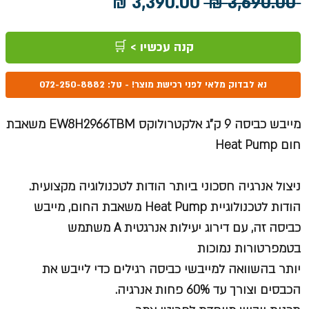
מחיר
מחיר
 ‏3,690.00 ‏₪ 
רגיל
מבצע
קנה עכשיו > 🛒
נא לבדוק מלאי לפני רכישת מוצר! - טל: 072-250-8882
מייבש כביסה 9 ק"ג אלקטרולוקס EW8H2966TBM משאבת
חום Heat Pump
ניצול אנרגיה חסכוני ביותר הודות לטכנולוגיה מקצועית.
הודות לטכנולוגיית Heat Pump משאבת החום, מייבש
כביסה זה, עם דירוג יעילות אנרגטית A משתמש
בטמפרטורות נמוכות
יותר בהשוואה למייבשי כביסה רגילים כדי לייבש את
הכבסים וצורך עד 60% פחות אנרגיה.