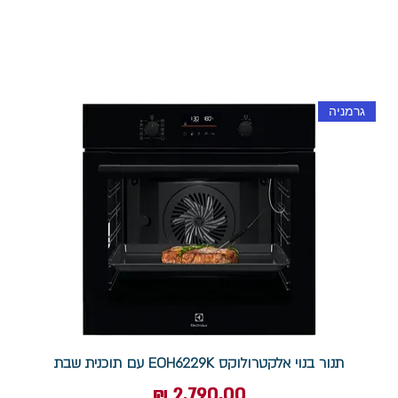
גרמניה
תנור בנוי אלקטרולוקס EOH6229K עם תוכנית שבת
מחיר