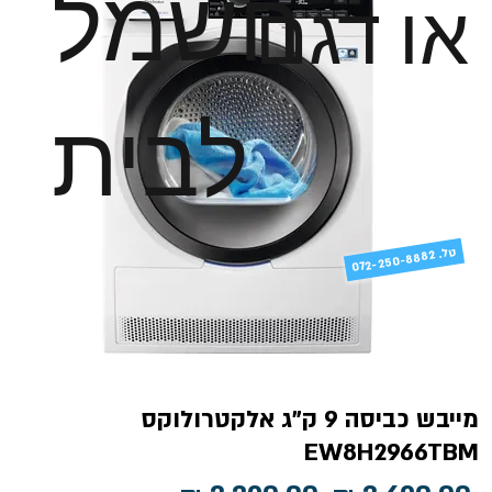
חשמל
או דגם
לבית
טל
072-250-8882 .
מייבש כביסה 9 ק"ג אלקטרולוקס
EW8H2966TBM