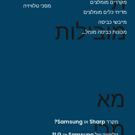
ת
מקררים מומלצים
מסכי טלוויזיה
מדיחי כלים מומלצים
מובילות
מייבשי כביסה
מכונות כביסה מומלצות
מא
מרי
מקרר Sharp או Samsung?
טלוויזיה של Samsung או LG?