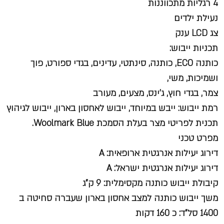
4 רגליות מתכווננות
נעילת ילדים
צג LCD ענק
תכניות ייבוש:
כותנה ECO, כותנה, סינתטי, עדינים, בגדי ספורט, פוך
ושמיכות, משי,
צמר, בגדי חוץ, ג’ינס, מצעים, מעורב
רמת ייבוש: ייבש במיוחד, ייבוש לאחסון בארון, ייבוש לגיהוץ
תכנית לפריטי מצר בעלת הסמכת Woolmark Blue.
מפרט טכני
דירוג יעילות אנרגטית ארופאית: A
דירוג יעילות אנרגטית ישראל: A
קיבולת ייבוש כותנה מקסימלית: 9 ק”ג
משך ייבוש כותנה למצב אחסון בארון שעברה סחיטה ב
1400 סל”ד: כ 160 דקות