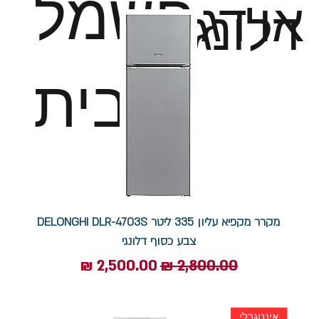
חשמל
או דגם
דלונגי
לבית
מקרר מקפיא עליון 335 ליטר DELONGHI DLR-4703S
צבע כסוף דלונגי
מחיר רגיל
מחיר מבצע
אינטגרלי