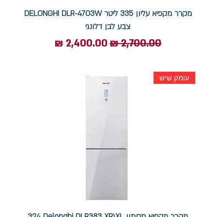
מקרר מקפיא עליון 335 ליטר DELONGHI DLR-4703W
צבע לבן דלונגי
מחיר רגיל
מחיר מבצע
עומק שיש
מקרר ‏מקפיא תחתון Delonghi DLR383 XR\XL ‏324