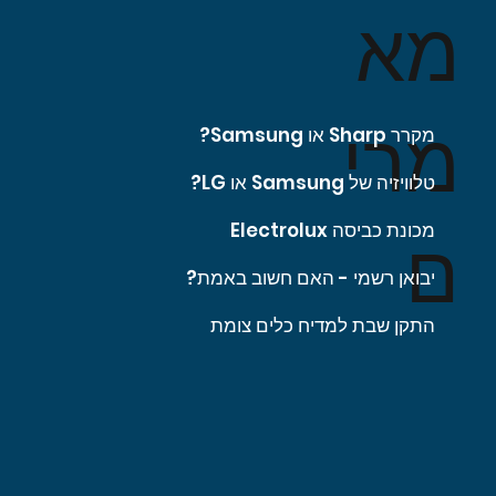
מא
מרי
מקרר Sharp או Samsung?
טלוויזיה של Samsung או LG?
מכונת כביסה Electrolux
ם
יבואן רשמי - האם חשוב באמת?
התקן שבת למדיח כלים צומת