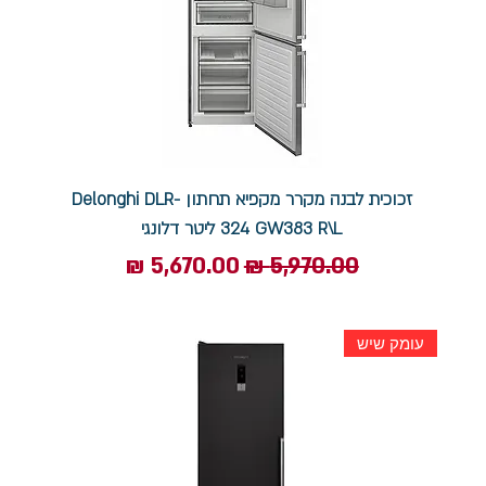
זכוכית לבנה מקרר ‏מקפיא תחתון Delonghi DLR-
GW383 R\L ‏324 ‏ליטר דלונגי
מחיר רגיל
מחיר מבצע
עומק שיש