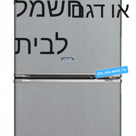
חשמל
או דגם
לבית
טל
072-250-8882 .