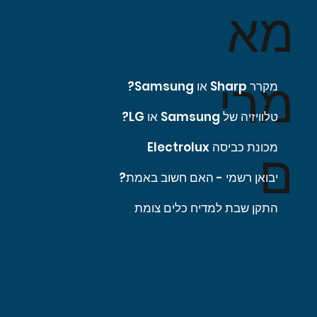
מא
מרי
מקרר Sharp או Samsung?
טלוויזיה של Samsung או LG?
מכונת כביסה Electrolux
ם
יבואן רשמי - האם חשוב באמת?
התקן שבת למדיח כלים צומת