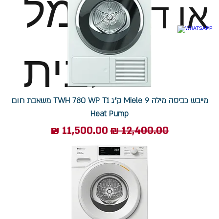
חשמל
או דגם
לבית
מייבש כביסה מילה Miele 9 ק"ג TWH 780 WP T1 משאבת חום
Heat Pump
מחיר רגיל
מחיר מבצע