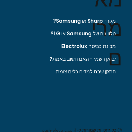
מרי
מקרר Sharp או Samsung?
טלוויזיה של Samsung או LG?
מכונת כביסה Electrolux
ם
יבואן רשמי - האם חשוב באמת?
התקן שבת למדיח כלים צומת
Ⓒ כל הזכויות שמורות ל- gush-electric.co.il