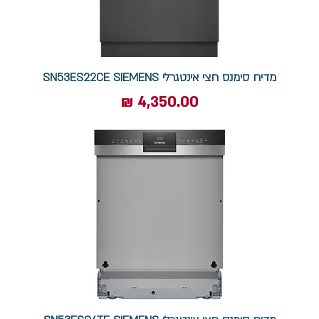
מדיח סימנס חצי אינטגרלי SN53ES22CE SIEMENS​​​​​​​
מחיר