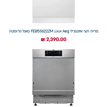
מדיח חצי אינטגרלי Aeg א.א.ג FEB53622ZM פאנל נירוסטה
מחיר