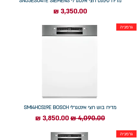
מדיח סימנס חצי אינטגרלי SN53ES04TE SIEMENS​​​​​​​
מחיר
גרמניה
מדיח בוש חצי אינטגרלי SMI4HCS19E BOSCH
מחיר רגיל
מחיר מבצע
גרמניה