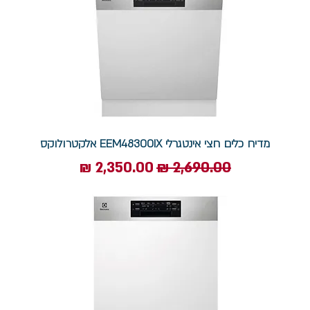
מדיח כלים חצי אינטגרלי EEM48300IX אלקטרולוקס
מחיר רגיל
מחיר מבצע