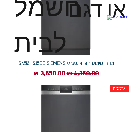
חשמל
או דגם
לבית
מדיח סימנס חצי אינטגרלי SN53HS15BE SIEMENS​​​​​​​
מחיר רגיל
מחיר מבצע
גרמניה