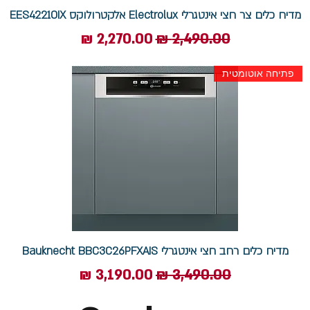
מדיח כלים צר חצי אינטגרלי Electrolux אלקטרולוקס EES42210IX
מחיר רגיל
מחיר מבצע
פתיחה אוטומטית
מדיח כלים רחב חצי אינטגרלי Bauknecht BBC3C26PFXAIS
מחיר רגיל
מחיר מבצע