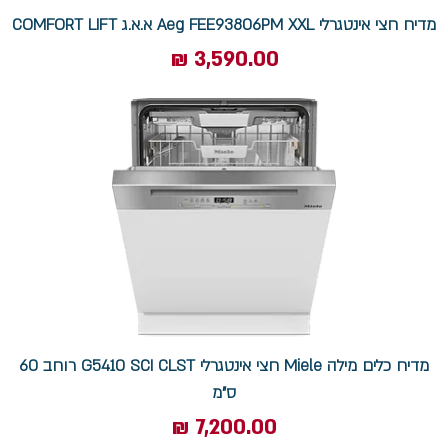
מדיח חצי אינטגרלי Aeg FEE93806PM XXL א.א.ג COMFORT LIFT
מחיר
מדיח כלים מילה Miele חצי אינטגרלי G5410 SCI CLST רוחב 60
ס"מ
מחיר