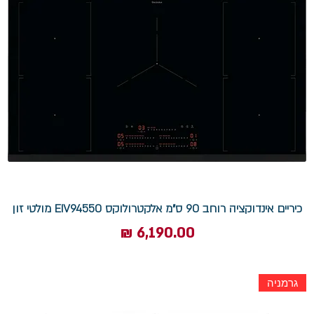
כיריים אינדוקציה רוחב 90 ס"מ אלקטרולוקס EIV94550 מולטי זון
מחיר
גרמניה