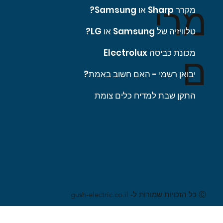
מרי
מקרר Sharp או Samsung?
טלוויזיה של Samsung או LG?
מכונת כביסה Electrolux
ם
יבואן רשמי - האם חשוב באמת?
התקן שבת למדיח כלים צומת
Ⓒ כל הזכויות שמורות ל- gush-electric.co.il