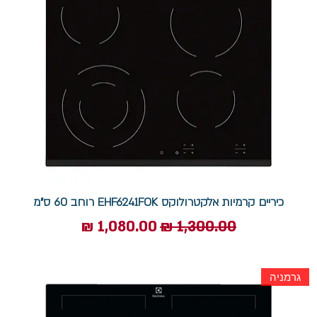
כיריים קרמיות אלקטרולוקס EHF6241FOK רוחב 60 ס"מ
מחיר רגיל
מחיר מבצע
גרמניה