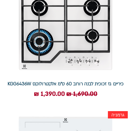
כיריים גז זכוכית לבנה רוחב 60 ס"מ אלקטרולוקס KGG6436W
מחיר רגיל
מחיר מבצע
גרמניה