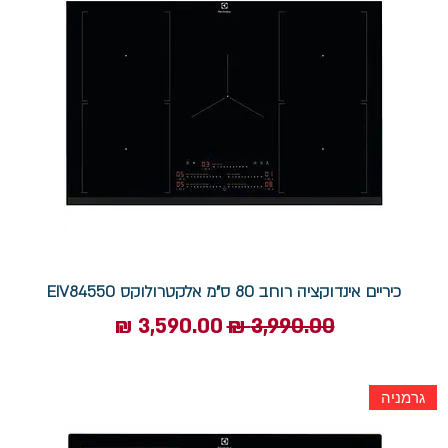
כיריים אינדוקציה רוחב 80 ס"מ אלקטרולוקס EIV84550
מחיר רגיל
מחיר מבצע
גרמניה