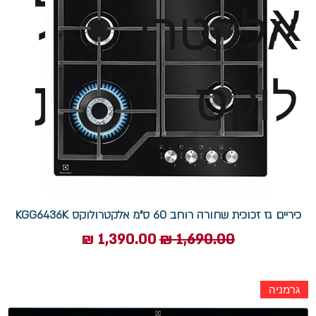
חשמל
או דגם
אלקטרו
לבית
לוקס
כיריים גז זכוכית שחורה רוחב 60 ס"מ אלקטרולוקס KGG6436K
מחיר רגיל
מחיר מבצע
גרמניה