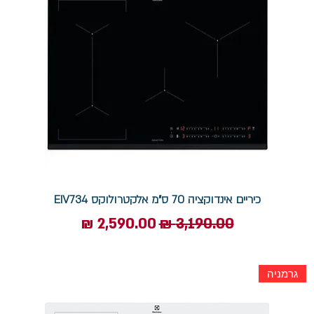
כיריים אינדוקציה 70 ס"מ אלקטרולוקס EIV734
מחיר רגיל
מחיר מבצע
גרמניה