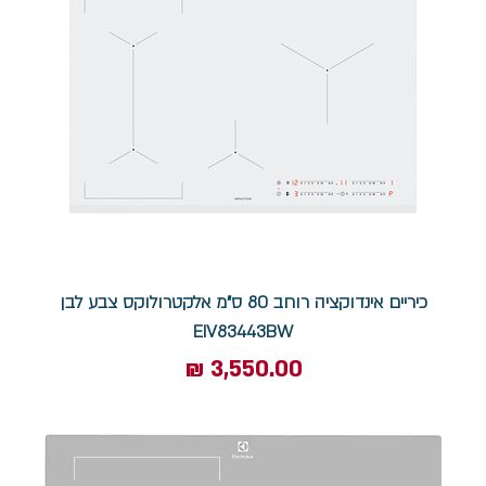
כיריים אינדוקציה רוחב 80 ס"מ אלקטרולוקס צבע לבן
EIV83443BW
מחיר