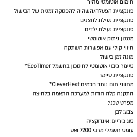
חימום אוטומטי מהיר
פונקציית הפעלה/השהיה להפסקה זמנית של הבישול
פונקציית נעילת לחצנים
פונקציית נעילת ילדים
מנגנון ניתוק אוטומטי
חיווי קולי עם אפשרות השתקה
מונה זמן בישול
טיימר כיבוי אוטומטי לחיסכון בחשמל EcoTimer™
פונקציית טיימר
מחווני חום נותר חכמים CleverHeat™
התקנה קלה הודות למערכת התאמה בלחיצה
מפרט טכני:
צבע: לבן
סוג כיריים: אינדוקציה
עומס חשמלי מרבי 7200 ואט