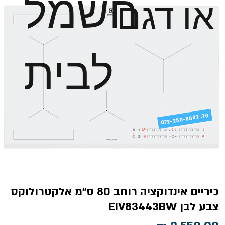
חשמל
או דגם
לבית
טל
072-250-8882 .
כיריים אינדוקציה רוחב 80 ס"מ אלקטרולוקס
צבע לבן EIV83443BW