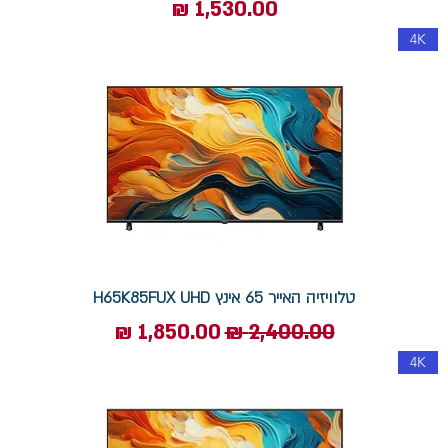
מחיר
4K
טלוויזיה האייר 65 אינץ H65K85FUX UHD
מחיר רגיל
מחיר מבצע
4K