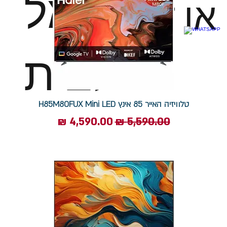
חשמל
או דגם
לבית
טלוויזיה האייר 85 אינץ H85M80FUX Mini LED
מחיר רגיל
מחיר מבצע