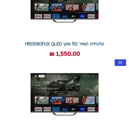
טלוויזיה האייר 50 אינץ H50S80FUX QLED
מחיר
4K