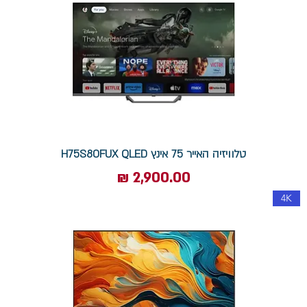
טלוויזיה האייר 75 אינץ H75S80FUX QLED
מחיר
4K