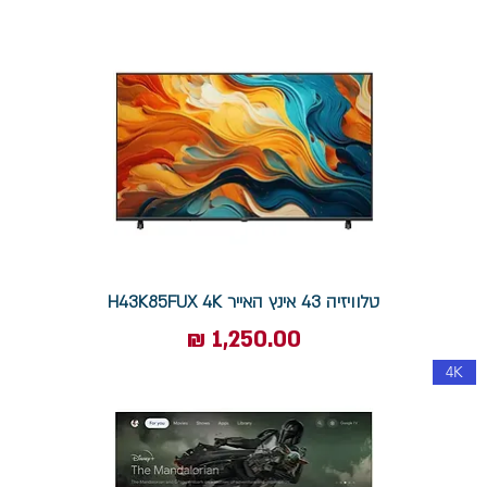
טלוויזיה 43 אינץ האייר H43K85FUX 4K
מחיר
4K