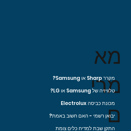
מא
מרי
מקרר Sharp או Samsung?
טלוויזיה של Samsung או LG?
מכונת כביסה Electrolux
ם
יבואן רשמי - האם חשוב באמת?
התקן שבת למדיח כלים צומת