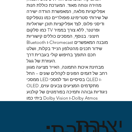
מהירה ונוחה מאוד. המערכת כוללת חנות
אפליקציות מלאה, המאפשרת הורדה ישירה
של שירותי סטרימינג פופולריים כמו נטפליקס
ודיסני פלוס, לצד אפליקציות תוכן ישראליות
כמו סלקום TV ופרטנר, ללא צורך בממיר
חיצוני. בנוסף, המסכים כוללים קישוריות
Bluetooth ו-Chromecast מובנה המאפשרים
שידור תכנים מהטלפון הנייד בקלות, ושלט
חכם התומך בחיפוש קולי בעברית דרך
העוזרת של גוגל.
מבחינת איכות התמונה, האייר מציעה מגוון
רחב של דגמים הפונים לקהלים שונים – החל
ממסכי LED בסיסיים ועד למסכי QLED ו-
OLED מתקדמים המציעים צבעים עזים,
ניגודיות גבוהה ותמיכה בפורמטים של קולנוע
ביתי כמו Dolby Vision ו-Dolby Atmos
יצירת
כתובת: