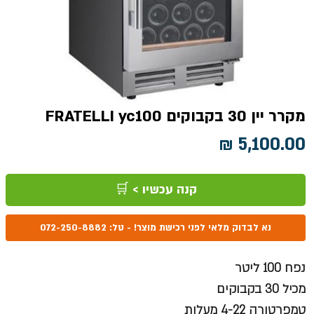
מקרר יין 30 בקבוקים FRATELLI yc100
מחיר
קנה עכשיו > 🛒
נא לבדוק מלאי לפני רכישת מוצר! - טל: 072-250-8882
נפח 100 ליטר
מכיל 30 בקבוקים
טמפרטורה 4-22 מעלות