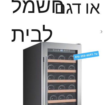
חשמל
או דגם
לבית
טל
072-250-8882 .