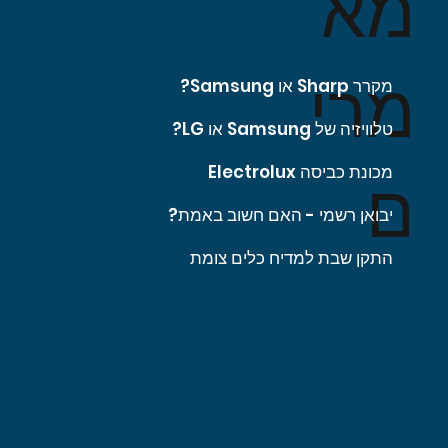
מא
מרי
מקרר Sharp או Samsung?
טלוויזיה של Samsung או LG?
מכונת כביסה Electrolux
ם
יבואן רשמי - האם חשוב באמת?
התקן שבת למדיח כלים צומת