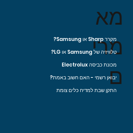
מא
מרי
מקרר Sharp או Samsung?
טלוויזיה של Samsung או LG?
מכונת כביסה Electrolux
ם
יבואן רשמי - האם חשוב באמת?
התקן שבת למדיח כלים צומת