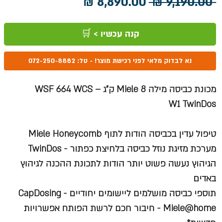
מחיר
מחיר
 ‏9,190.00 ‏₪ 
רגיל
מבצע
קנה עכשיו > 🛒
נא לבדוק מלאי לפני רכישת מוצר! - טל: 072-250-8882
מכונת כביסה מילה Miele 8 ק"ג WSF 664 WCS –
W1 TwinDos
טיפול עדין בכביסה הודות לתוף Miele Honeycomb
מערכת מזיגת נוזל כביסה בלחיצת כפתור - TwinDos
הגיהוץ נעשה פשוט יותר הודות לתכונת ההכנה לגיהוץ
באדים
תוספי כביסה מושלמים ליישומים יחודיים - CapDosing
Miele@home - חיבור חכם לרשת הפותח אפשרויות