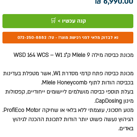
מחיר
קנה עכשיו > 🛒
נא לבדוק מלאי לפני רכישת מוצר! - טל: 072-250-8882
מכונת כביסה מילה Miele 9 ק"ג WSD 164 WCS – W1
מכונת כביסה פתח קדמי מסדרת W1, אשר מטפלת בעדינות
בכביסה הודות לתוף Miele Honeycomb.
בעלת תוספי כביסה מושלמים ליישומים ייחודיים, קפסולות
מינון CapDosing.
מנוע חסכוני, עוצמתי ללא בלאי או שחיקה ProfiEco Motor.
הגיהוץ נעשה פשוט יותר הודות לתכונת ההכנה לגיהוץ
באדים.