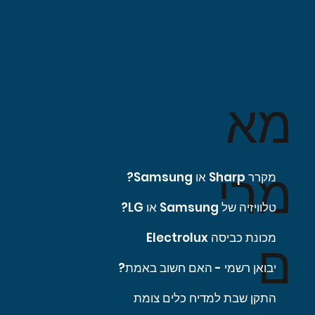
מא
מרי
מקרר Sharp או Samsung?
טלוויזיה של Samsung או LG?
מכונת כביסה Electrolux
ם
יבואן רשמי - האם חשוב באמת?
התקן שבת למדיח כלים צומת