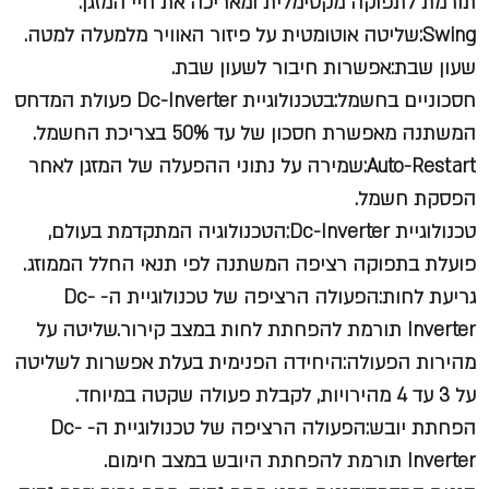
תורמת לתפוקה מקסימלית ומאריכה את חיי המזגן.
Swing:שליטה אוטומטית על פיזור האוויר מלמעלה למטה.
שעון שבת:אפשרות חיבור לשעון שבת.
חסכוניים בחשמל:בטכנולוגיית Dc-Inverter פעולת המדחס
המשתנה מאפשרת חסכון של עד 50% בצריכת החשמל.
Auto-Restart:שמירה על נתוני ההפעלה של המזגן לאחר
הפסקת חשמל.
טכנולוגיית Dc-Inverter:הטכנולוגיה המתקדמת בעולם,
פועלת בתפוקה רציפה המשתנה לפי תנאי החלל הממוזג.
גריעת לחות:הפעולה הרציפה של טכנולוגיית ה- Dc-
Inverter תורמת להפחתת לחות במצב קירור.שליטה על
מהירות הפעולה:היחידה הפנימית בעלת אפשרות לשליטה
על 3 עד 4 מהירויות, לקבלת פעולה שקטה במיוחד.
הפחתת יובש:הפעולה הרציפה של טכנולוגיית ה- Dc-
Inverter תורמת להפחתת היובש במצב חימום.