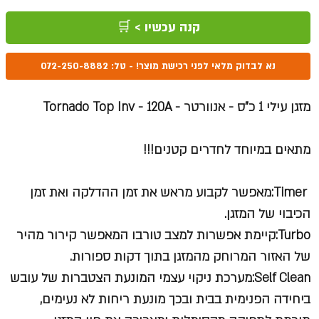
קנה עכשיו > 🛒
נא לבדוק מלאי לפני רכישת מוצר! - טל: 072-250-8882
מזגן עילי 1 כ"ס - אנוורטר - Tornado Top Inv - 120A
מתאים במיוחד לחדרים קטנים!!!
Timer:מאפשר לקבוע מראש את זמן ההדלקה ואת זמן
הכיבוי של המזגן.
Turbo:קיימת אפשרות למצב טורבו המאפשר קירור מהיר
של האזור המרוחק מהמזגן בתוך דקות ספורות.
Self Clean:מערכת ניקוי עצמי המונעת הצטברות של עובש
ביחידה הפנימית בבית ובכך מונעת ריחות לא נעימים,