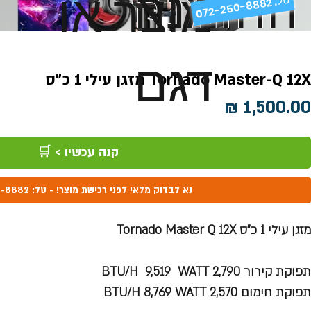
ההזמנה
מוצר או
072-250-8882 .
דגם
Tornado Master-Q 12X מזגן עילי 1 כ"ס
מחיר
קנה עכשיו > 🛒
נא לבדוק מלאי לפני רכישת מוצר! - טל: 072-250-8882
מזגן עילי 1 כ"ס Tornado Master Q 12X
תפוקת קירור BTU/H 9,519 WATT 2,790
תפוקת חימום BTU/H 8,769 WATT 2,570