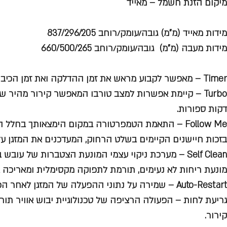
מיקום הזנת חשמל – מאייד
מידות מאייד (מ”מ) גובה/עומק/רוחב 837/296/205
מידות מעבה (מ”מ) גובה/עומק/רוחב 660/500/265
Timer – מאפשר לקבוע מראש את זמן ההדלקה ואת זמן הכיבוי של המזגן.
Turbo – קיימת אפשרות למצב טורבו המאפשר קירור מהיר 
דקות ספורות.
Follow Me – התאמת הטמפרטורה במקום הימצאותך בחלל 
בזכות חיישנים הקיימים בשלט הרחוק, המעדכנים את המזגן ע
Self Clean – מערכת ניקוי עצמי המונעת הצטברות של עוב
מונעת ריחות לא נעימים, תורמת לתפוקה מקסימלית ומאריכה את
Auto-Restart – שמירה על נתוני ההפעלה של המזגן לאחר הפסקת חשמל.
גריעת לחות – הפעולה הרציפה של טכנולוגיית יבוש אוויר ת
קירור.