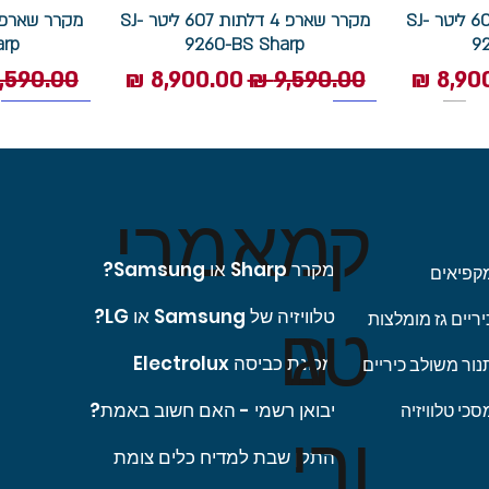
מקרר שארפ 4 דלתות 607 ליטר SJ-
מקרר שארפ 4 דלתות 607 ליטר SJ-
arp
9260-BS Sharp
9
 מבצע
מחיר רגיל
מחיר מבצע
מחיר רגי
1400 סל"ד
תוצרת איטליה
מצב שבת
ק
מאמרי
מקרר Sharp או Samsung?
קפיאים
מכונת כביסה פתח חזית 8 ק”ג
קטרולוקס
קטרולוקס
‏כיריים גז Sauter סאוטר דגם
מכונת כביסה אלקטרולוקס 9 ק"ג
מכונת כביסה אלקטרולוקס 9 ק"ג
טג
ם
טלוויזיה של Samsung או LG?
יריים גז מומלצות
EN6F4947FXM פתח חזית
EW8F1948MBM פתח חזית
SHG7505IX
ליטר
rp
 מבצע
 מבצע
מחיר רגיל
מחיר רגיל
מחיר
מחיר מבצע
מחיר מבצע
מחיר רגי
מח
מכונת כביסה Electrolux
נור משולב כיריים
יבואן רשמי - האם חשוב באמת?
סכי טלוויזיה
ורי
התקן שבת למדיח כלים צומת