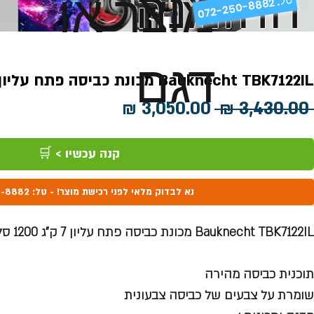
ההזמנה
מוצר או
072-250-8882 .
דגם
Bauknecht TBK7122IL מכונת כביסה פתח עליון 7 ק"ג 1200 סל"ד
מחיר
מחיר
 ‏3,430.00 ‏₪ 
רגיל
מבצע
קנה עכשיו > 🛒
נא לבדוק מלאי לפני רכישת מוצר! - טל: 072-250-8882
Bauknecht TBK7122IL מכונת כביסה פתח עליון 7 ק"ג 1200 סל"ד
תוכנית כביסה מהירה
שומרת על צבעים של כביסה צבעונית