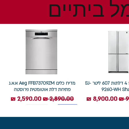
ל ביתיים
מקרר שארפ 4 דלתות 607 ליטר SJ-
מדיח כלים Aeg FFB73709ZM א.א.ג
9260-WH Sh
פתיחת דלת אוטומטית נירוסטה
ל
מחיר מבצע
מחיר רגיל
מחיר מבצע
7.5 ק"ג