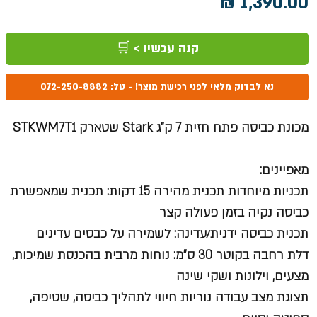
מחיר
קנה עכשיו > 🛒
נא לבדוק מלאי לפני רכישת מוצר! - טל: 072-250-8882
מכונת כביסה פתח חזית 7 ק"ג Stark שטארק STKWM7T1
מאפיינים:
תכניות מיוחדות תכנית מהירה 15 דקות: תכנית שמאפשרת
כביסה נקיה בזמן פעולה קצר
תכנית כביסה ידנית/עדינה: לשמירה על כבסים עדינים
דלת רחבה בקוטר 30 ס"מ: נוחות מרבית בהכנסת שמיכות,
מצעים, וילונות ושקי שינה
תצוגת מצב עבודה נוריות חיווי לתהליך כביסה, שטיפה,