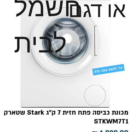
חשמל
או דגם
לבית
טל
072-250-8882 .
מכונת כביסה פתח חזית 7 ק"ג Stark שטארק
STKWM7T1