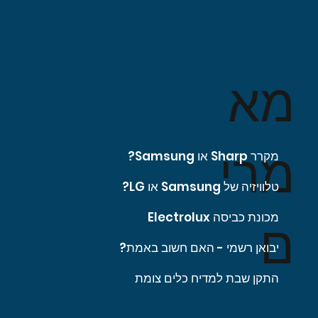
מא
מרי
מקרר Sharp או Samsung?
טלוויזיה של Samsung או LG?
מכונת כביסה Electrolux
ם
יבואן רשמי - האם חשוב באמת?
התקן שבת למדיח כלים צומת