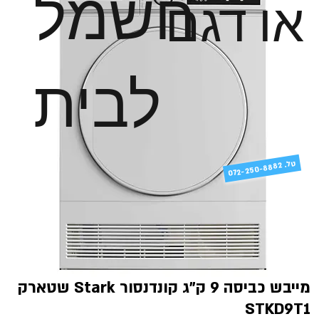
חשמל
או דגם
לבית
טל
072-250-8882 .
מייבש כביסה 9 ק”ג קונדנסור Stark שטארק
STKD9T1