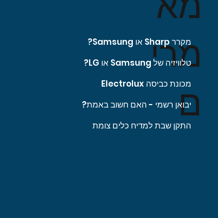
מא
מרי
מקרר Sharp או Samsung?
טלוויזיה של Samsung או LG?
מכונת כביסה Electrolux
ם
יבואן רשמי - האם חשוב באמת?
התקן שבת למדיח כלים צומת