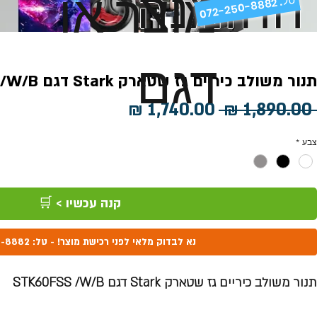
ההזמנה
מוצר או
072-250-8882 .
דגם
תנור משולב כיריים גז שטארק Stark דגם STK60FSS /W/B
מחיר
מחיר
 ‏1,890.00 ‏₪ 
רגיל
מבצע
צבע
*
קנה עכשיו > 🛒
נא לבדוק מלאי לפני רכישת מוצר! - טל: 072-250-8882
תנור משולב כיריים גז שטארק Stark דגם STK60FSS /W/B