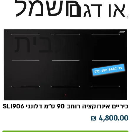
חשמל
או דגם
לבית
טל
072-250-8882 .
כיריים אינדוקציה רוחב 90 ס"מ דלונגי SLI906
מחיר