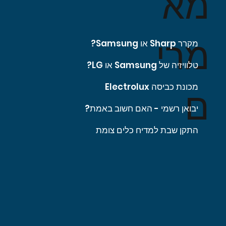
מא
מרי
מקרר Sharp או Samsung?
טלוויזיה של Samsung או LG?
מכונת כביסה Electrolux
ם
יבואן רשמי - האם חשוב באמת?
התקן שבת למדיח כלים צומת