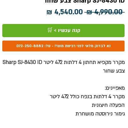
Sharp SJ-8430 ID צבע שחור
מחיר
מחיר
 ‏4,990.00 ‏₪ 
רגיל
מבצע
קנה עכשיו > 🛒
נא לבדוק מלאי לפני רכישת מוצר! - טל: 072-250-8882
מקרר מקפיא תחתון 4 דלתות 472 ליטר Sharp SJ-8430 ID
צבע שחור
מאפיינים:
מקרר 4 דלתות בנפח כולל 472 ליטר
הפעלה חיצונית
גימור נירוסטה מושחרת