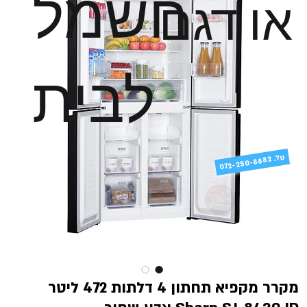
חשמל
או דגם
לבית
טל
072-250-8882 .
מקרר מקפיא תחתון 4 דלתות 472 ליטר