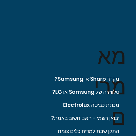
מא
מרי
מקרר Sharp או Samsung?
טלוויזיה של Samsung או LG?
מכונת כביסה Electrolux
ם
יבואן רשמי - האם חשוב באמת?
התקן שבת למדיח כלים צומת