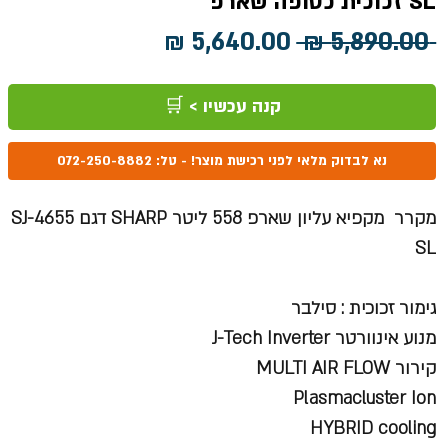
SL זכוכית כסופה שארפ
מחיר
מחיר
 ‏5,890.00 ‏₪ 
רגיל
מבצע
קנה עכשיו > 🛒
נא לבדוק מלאי לפני רכישת מוצר! - טל: 072-250-8882
מקרר מקפיא עליון שארפ 558 ליטר SHARP דגם SJ-4655
SL
גימור זכוכית : סילבר
מנוע אינוורטר J-Tech Inverter
קירור MULTI AIR FLOW
Plasmacluster Ion
HYBRID cooling