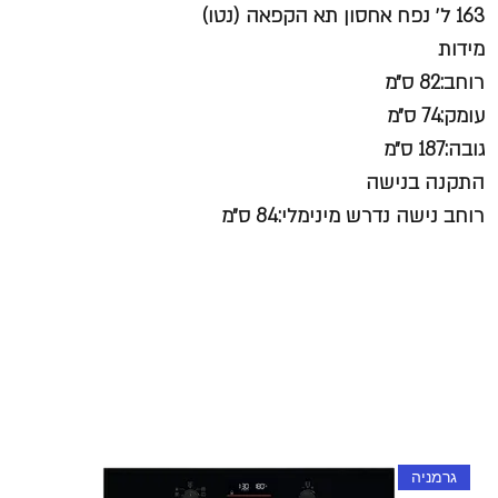
163 ל׳ נפח אחסון תא הקפאה (נטו)
מידות
רוחב:82 ס״מ
עומק:74 ס״מ
גובה:187 ס״מ
התקנה בנישה
רוחב נישה נדרש מינימלי:84 ס״מ
גרמניה