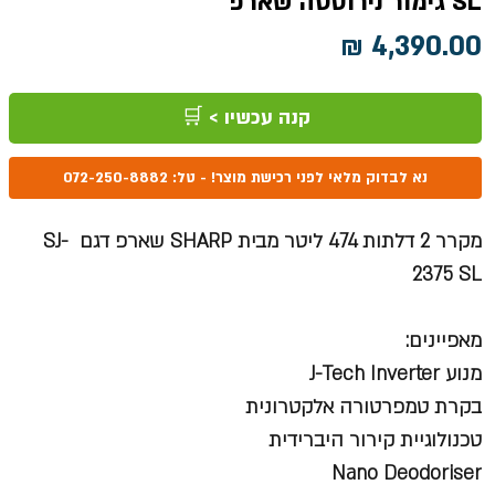
SL גימור נירוסטה שארפ
מחיר
קנה עכשיו > 🛒
נא לבדוק מלאי לפני רכישת מוצר! - טל: 072-250-8882
מקרר 2 דלתות 474 ליטר מבית SHARP שארפ דגם SJ-
2375 SL
מאפיינים:
מנוע J-Tech Inverter
בקרת טמפרטורה אלקטרונית
טכנולוגיית קירור היברידית
Nano Deodoriser