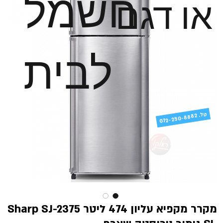
חשמל
או דגם
לבית
טל
072-250-8882 .
מקרר מקפיא עליון 474 ליטר Sharp SJ-2375