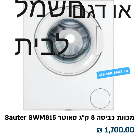
חשמל
או דגם
לבית
טל
072-250-8882 .
​​​​​​​מכונת כביסה 8 ק"ג סאוטר Sauter SWM815
מחיר