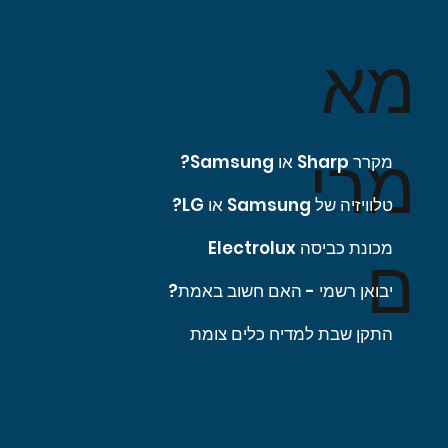
מא
מרי
מקרר Sharp או Samsung?
טלוויזיה של Samsung או LG?
מכונת כביסה Electrolux
ם
יבואן רשמי - האם חשוב באמת?
התקן שבת למדיח כלים צומת