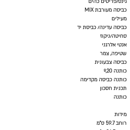
גינס/פריטים כהים
כביסה מעורבת MIX
מעילים
כביסה עדינה/ כביסת יד
סחיטה/ניקוז
אנטי אלרגני
שטיפה, צמר
כביסה צבעונית
כותנה º,20
כותנה כביסה מקדימה
תכנית חסכון
כותנה
מידות
רוחב 59.7 ס"מ