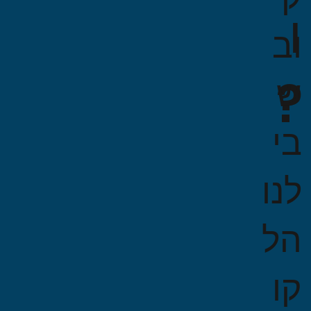
ו
וב
?
ש
בי
לנו
הל
קו