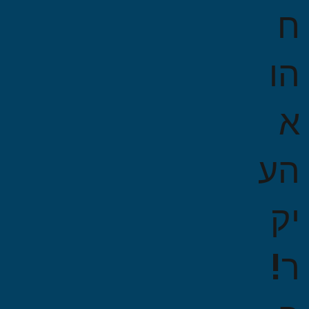
ח
הו
א
הע
יק
ר!