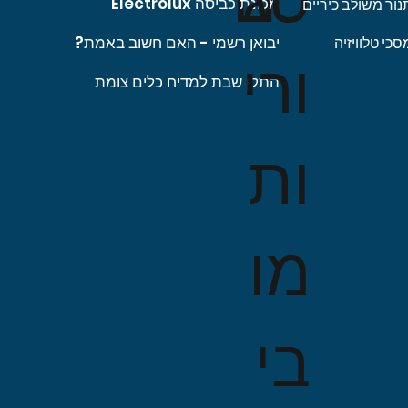
 מבצע
 מבצע
מחיר רגיל
מחיר רגיל
מחיר
מחיר מבצע
מחיר מבצע
מחיר רגי
מח
מכונת כביסה Electrolux
נור משולב כיריים
יבואן רשמי - האם חשוב באמת?
סכי טלוויזיה
ורי
התקן שבת למדיח כלים צומת
ות
מו
בי