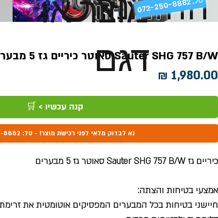
ההזמנה
מוצר או
072-250-8882 .
דגם
Sauter SHG 757 B/W סאוטר כיריים גז 5 מבערים
מחיר
קנה עכשיו > 🛒
נא לבדוק מלאי לפני רכישת מוצר! - טל: 072-250-8882
כיריים גז Sauter SHG 757 B/W סאוטר גז 5 מבערים
אמצעי בטיחות והצתה:
חיישני בטיחות בכל המבערים המפסיקים אוטומטית את זרימת 