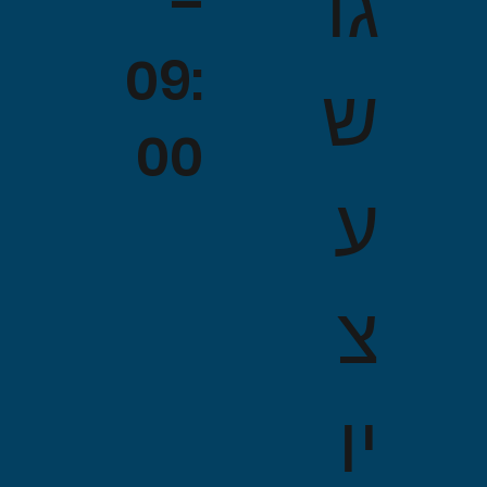
גו
–
09:
ש
00
ע
צ
יו