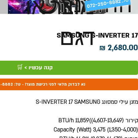
ההזמנה
מוצר או
072-250-8882 .
דגם
SAMSUNG S-INVERTER 17
מחיר
קנה עכשיו > 🛒
נא לבדוק מלאי לפני רכישת מוצר! - טל: 072-250-8882
מזגן עילי סמסונג S-INVERTER 17 SAMSUNG
קירור (BTU/h 11,859((4,607-13,649
(Capacity (Watt) 3,475 (1,350-4,000