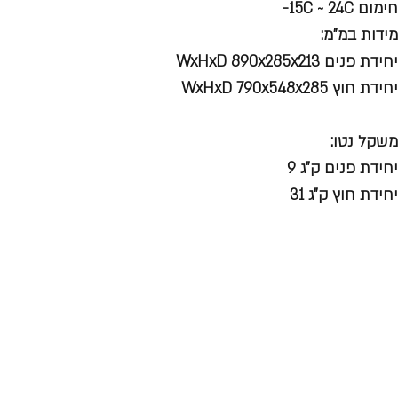
חימום 15C ~ 24C-
מידות במ"מ:
יחידת פנים WxHxD 890x285x213
יחידת חוץ WxHxD 790x548x285
משקל נטו:
יחידת פנים ק"ג 9
יחידת חוץ ק"ג 31