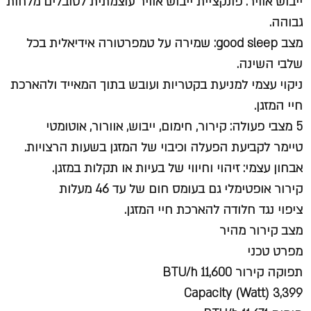
ייבוש אוויר: פונקציית ייבוש אוויר עוצמתית לסובלים מלחות
גבוהה.
מצב good sleep: שמירה על טמפרטורה אידיאלית בכל
שלבי השינה.
ניקוי עצמי למניעת בקטריות ועובש בתוך המאייד ולהארכת
חיי המזגן.
5 מצבי פעולה: קירור, חימום, ייבוש, אוורור, אוטומטי
טיימר לקביעת הפעלה וכיבוי של המזגן בשעות הרצויות.
אבחון עצמי: זיהוי וחיווי של בעיות או תקלות במזגן.
קירור אופטימלי גם בעומס חום של עד 46 מעלות
ציפוי נגד חלודה להארכת חיי המזגן.
מצב קירור מהיר
מפרט טכני
תפוקה קירור BTU/h 11,600
Capacity (Watt) 3,399