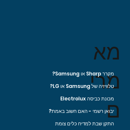
מא
מרי
מקרר Sharp או Samsung?
טלוויזיה של Samsung או LG?
מכונת כביסה Electrolux
ם
יבואן רשמי - האם חשוב באמת?
התקן שבת למדיח כלים צומת