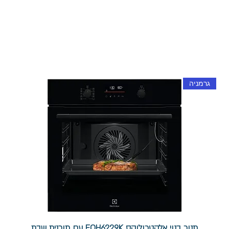
גרמניה
תנור בנוי אלקטרולוקס EOH6229K עם תוכנית שבת