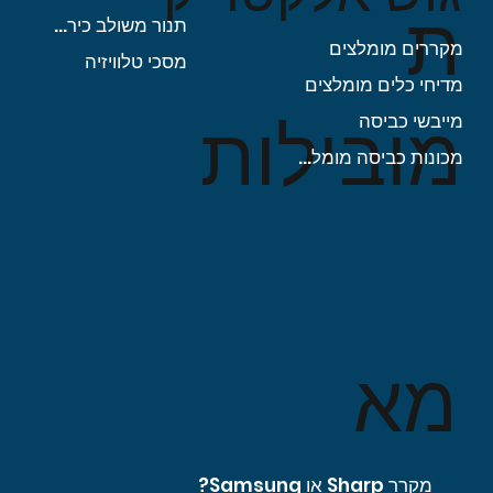
ת
תנור משולב כיריים
מקררים מומלצים
מסכי טלוויזיה
מדיחי כלים מומלצים
מובילות
מייבשי כביסה
מכונות כביסה מומלצות
מא
מקרר Sharp או Samsung?