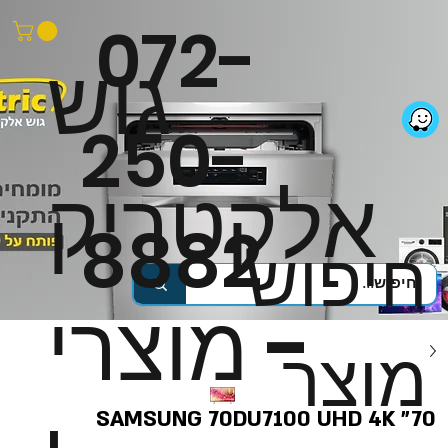
072-
גוש
250-
אלקטריק
8882
חיפוש
- מוצרי
מוצר
SAMSUNG 70DU7100 UHD 4K "70