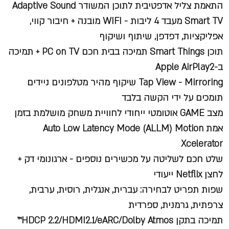
התאמת צליל אדפטיבית לתוכן המשודר
Adaptive Sound
Smart TV
מעבד 4 ליבות -
WIFI
מובנה + חיבור קווי,
אפליקציות, דפדפן, שיתוף ושיקוף
תוכן
Smart Things
תמיכה בבית חכם
PC on TV
+ תמיכה
ב-
Apple AirPlay2
Tap View - Mirroring
שיקוף מהיר מטלפונים ניידים
תומכים על ידי הקשה בלבד
מצב
GAME
אוטומטי ייחודי לחוויית משחק מושלמת בזמן
אמת
Auto Low Latency Mode (ALLM) Motion
Xcelerator
שלט חכם לשליטה על מכשירים נוספים - ארגונומי דק +
לחצן
Netflix
ייעודי
שפות תפריט לבחירה: עברית, אנגלית, רוסית, ערבית,
צרפתית, גרמנית, ספרדית
תמיכה בתקן
HDCP 2.2/HDMI2.1/eARC/Dolby Atmos
™