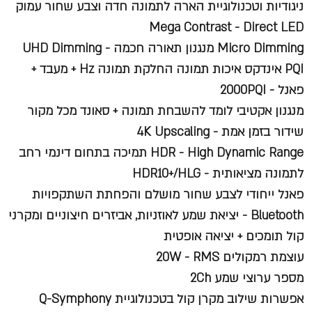
ניגודיות וטכנולוגיית הארה לתמונה חדה וצבע שחור עמוק
Mega Contrast - Direct LED
Micro Dimming
מנגנון תאורה חכמה -
UHD Dimming
PQI
אינדקס איכות תמונה החלקת תמונה
Hz
+ מעבד +
פאנל - 2000
PQI
מנגנון אקטיבי לומד להשבחת תמונה + סאונד מכל מקור
שידור בזמן אמת - 4
K Upscaling
HDR - High Dynamic Range
תמיכה בתחום דינמי רחב
לתמונה מציאותית -
HDR10+/HLG
פאנל ייחודי לצבע שחור מושלם והפחתת השתקפויות
Bluetooth
- יציאת שמע לאוזניות, אביזרים חיצוניים ומקרני
קול תומכים + יציאה אופטית
עוצמת רמקולים 20
W - RMS
מספר ערוצי שמע 2
Ch
אפשרות שילוב מקרן קול בטכנולוגיית
Q-Symphony