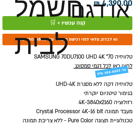
חשמל
או דגם
מחיר
קנה עכשיו > 🛒
לבית
נא לבדוק מלאי לפני רכישת מוצר! - טל: 072-250-8882
טלוויזיה SAMSUNG 70DU7100 UHD 4K "70
לחצו כאן לכל דגמי סמסונג
טל
072-250-8882 .
טלוויזיה דקה ללא מסגרת
UHD-4K
בגימור טיטניום יוקרתי
רזולוציה 4
K-3840x2160
מעבד תמונה
Crystal Processor 4K-16 bit
טכנולוגיית תצוגה
Pure Color
- ללא צריבת תמונה