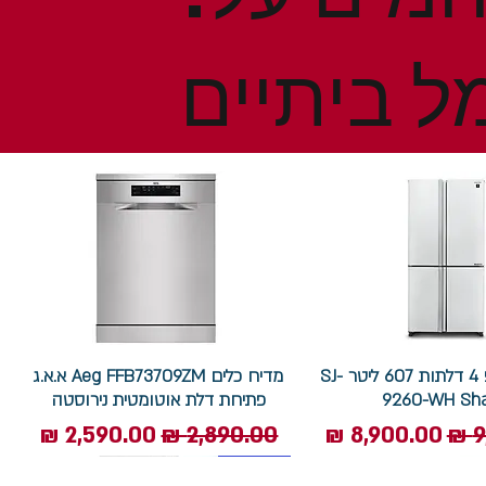
ל ביתיים
מקרר שארפ 4 דלתות 607 ליטר SJ-
מדיח כלים Aeg FFB73709ZM א.א.ג
9260-WH Sh
פתיחת דלת אוטומטית נירוסטה
ל
מחיר מבצע
מחיר רגיל
מחיר מבצע
7.5 ק"ג