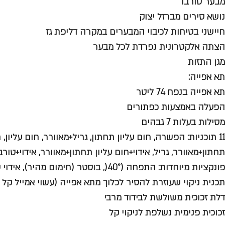
מבער טורבו
נושא סירים מברזל יצוק
חיישני בטיחות לכיבוי המבערים במקרה דליפת גז
הצתה אלקטרונית נפרדת לכל מבער
מגן התזות
תא אפייה:
תא אפייה בנפח 74 ליטר
הפעלה באמצעות כפתורים
מסילות בעלות 7 גבהים
11 תוכניות: הפשרה, חום עליון תחתון, גריל+מאוורר, חום עליון,
תחתון+מאוורר, גריל, אידוי+חום עליון תחתון+מאוורר, אידוי+טור
פונקציות מיוחדות: התפחה (40°(, בוסטר (חימום מהיר), אידוי עדין, פיצה (300°)
תכנית ניקוי שעוזרת להסיר לכלוך מתא אפייה (עשוי אמייל קל ל
דלת זכוכית משולשת לבידוד מרבי
זכוכית פנימית נשלפת לניקוי קל