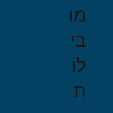
מו
בי
לו
ת