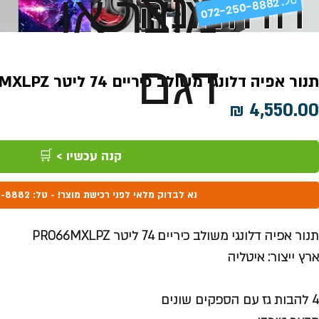
ההזמנה
מוצר או
072-250-8882 .
דגם
תנור אפיה דלונגי משולב כיריים 74 ליטר PRO66MXLPZ
מחיר
קנה עכשיו > 🛒
נא לבדוק מלאי לפני רכישת מוצר! - טל: 072-250-8882
תנור אפיה דלונגי משולב כיריים 74 ליטר PRO66MXLPZ
ארץ ייצור: איטליה
4 להבות גז עם הספקים שונים