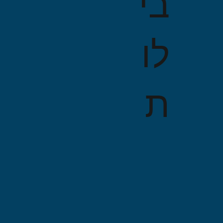
בי
לו
ת