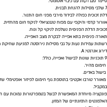
טיימר 120 דקות עם כיבוי אוטומטי.
7 שלבי מסילות להנחת תבנית.
דלת זכוכית כפולה לבידוד מירבי מפני חום התנור.
אוורור קדמי והיקפי עם מפוח טנגנציאלי לניקוז חום מהחזית.
זכוכית הדלת הפנימית נשלפת לניקוי קל ונוח.
תאורה פנימית בתא אפייה לבקרת מצב האפייה.
רשתות עמידות נעות על גבי מסילות נירוסטה למניעת שחיקת ת
דירוג אנרגטי: A.
9 תוכניות שונות לבישול ואפייה, כולל:
חימום מהיר.
בישול באדים.
מאוורר טורבו אקטיבי בתוספת גוף חימום לפיזור אופטימלי ש
במקביל.
פונקציה מיוחדת המאפשרת לבשל בטמפרטורות נמוכות עם חיס
האלמנטים התזונתיים של המזון.