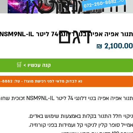
ההזמנה
מוצר או
072-250-8882 .
דגם
תנור אפיה אפיה בנוי דלונגי74 ליטר NSM9NL-IL זכוכית שחורה
מחיר
קנה עכשיו > 🛒
נא לבדוק מלאי לפני רכישת מוצר! - טל: 072-250-8882
תנור אפיה אפיה בנוי דלונגי 74 ליטר NSM9NL-IL זכוכית שחורה
ניקוי חלל התנור בקלות באמצעות שימוש באדים.
אמייל סופר קלין לניקוי קל ועמידות בפני קורוזיה.