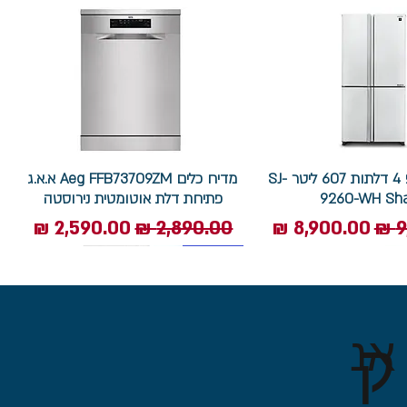
מקרר שארפ 4 דלתות 607 ליטר SJ-
מדיח כלים Aeg FFB73709ZM א.א.ג
9260-WH Sh
פתיחת דלת אוטומטית נירוסטה
ל
מחיר מבצע
מחיר רגיל
מחיר מבצע
7.5 ק"ג
ק
אנ