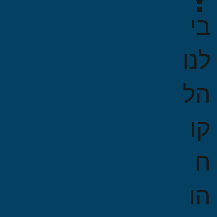
בי
לנו
הל
קו
ח
הו