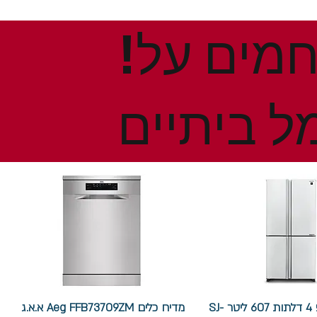
!הנחות ומבצעים חמים על
ל ביתיים
מקרר שארפ 4 דלתות 607 ליטר SJ-
מדיח כלים Aeg FFB73709ZM א.א.ג