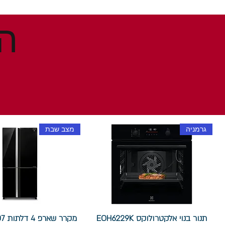
גרמניה
מצב שבת
תנור בנוי אלקטרולוקס EOH6229K