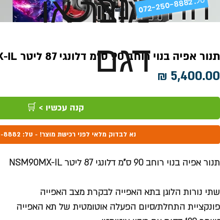
ההזמנה
מוצר או
072-250-8882 .
דגם
תנור אפיה בנוי רוחב 90 ס"מ דלונגי 87 ליטר NSM90MX-IL
מחיר
קנה עכשיו > 🛒
נא לבדוק מלאי לפני רכישת מוצר! - טל: 072-250-8882
תנור אפיה בנוי רוחב 90 ס"מ דלונגי 87 ליטר NSM90MX-IL
שתי נורות הלוגן בתא האפייה לבקרת מצב האפייה
פונקציית התחלת/סיום הפעלה אוטומטית של תא האפייה