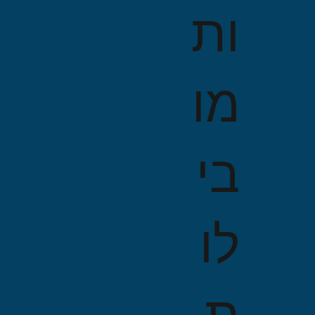
ות
מו
בי
לו
ת