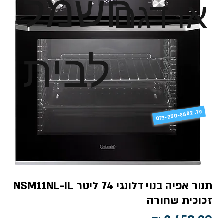
חשמל
או דגם
לבית
טל
072-250-8882 .
תנור אפיה בנוי דלונגי 74 ליטר NSM11NL-IL
זכוכית שחורה