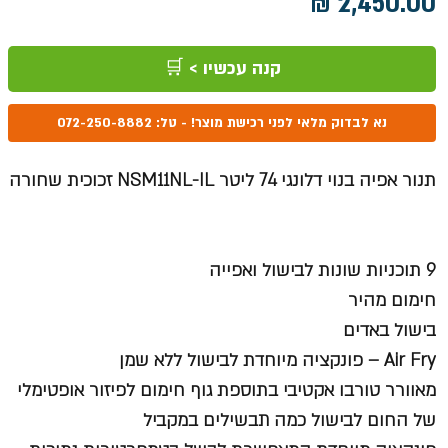
מחיר
קנה עכשיו > 🛒
נא לבדוק מלאי לפני רכישת מוצר! - טל: 072-250-8882
תנור אפיה בנוי דלונגי 74 ליטר NSM11NL-IL זכוכית שחורה
9 תוכניות שונות לבישול ואפייה
חימום מהיר
בישול באדים
Air Fry – פונקציה מיוחדת לבישול ללא שמן
מאוורר טורבו אקטיבי בתוספת גוף חימום לפיזור אופטימלי
של החום לבישול כמה תבשילים במקביל