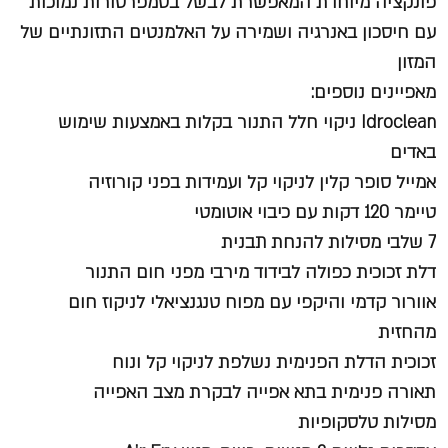
פונקציה מיוחדת המאפשרת לבשל בטמפרטורות נמוכות
עם חיסכון באנרגיה ושמירה על האלמנטים התזונתיים של
המזון
מאפיינים נוספים:
Idroclean ניקוי חלל התנור בקלות באמצעות שימוש
באדים
אמייל סופר קלין לניקוי קל ועמידות בפני קורוזיה
טיימר 120 דקות עם כיבוי אוטומטי
7 שלבי מסילות להנחת תבנית
דלת זכוכית כפולה לבידוד מירבי מפני חום התנור
אוורור קדמי והיקפי עם מפוח טנגנציאלי לניקוז חום
מהחזית
זכוכית הדלת הפנימית נשלפת לניקוי קל ונוח
תאורה פנימית בתא אפייה לבקרת מצב האפייה
מסילות טלסקופיות