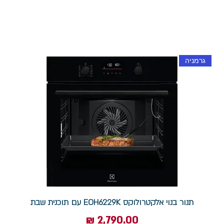
גרמניה
תנור בנוי אלקטרולוקס EOH6229K עם תוכנית שבת
מחיר