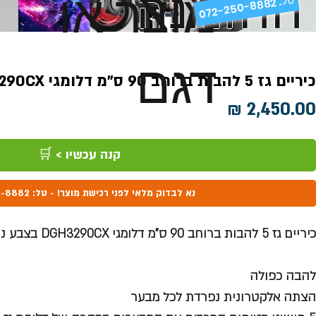
ההזמנה
מוצר או
072-250-8882 .
דגם
כיריים גז 5 להבות ברוחב 90 ס"מ דלומגי DGH3290CX
מחיר
קנה עכשיו > 🛒
נא לבדוק מלאי לפני רכישת מוצר! - טל: 072-250-8882
כיריים גז 5 להבות ברוחב 90 ס"מ דלומגי DGH3290CX בצבע נירוסטה
להבה כפולה
הצתה אלקטרונית נפרדת לכל מבער