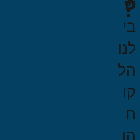
?
ש
בי
לנו
הל
קו
ח
הו