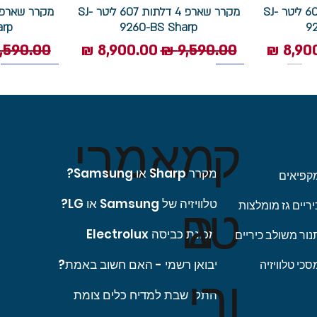
מקרר שארפ 4 דלתות 607 ליטר SJ-
מקרר שארפ 4 דלתות 607 ליטר SJ-
arp
9260-BS Sharp
9
 מבצע
מחיר רגיל
מחיר מבצע
מחיר רגי
1400 סל"ד
תוצרת איטליה
מצב שבת
ק
מאמרי
מקרר Sharp או Samsung?
קפיאים
מכונת כביסה פתח חזית 8 ק”ג
קטרולוקס
קטרולוקס
‏כיריים גז Sauter סאוטר דגם
מכונת כביסה אלקטרולוקס 9 ק"ג
מכונת כביסה אלקטרולוקס 9 ק"ג
טג
ם
טלוויזיה של Samsung או LG?
יריים גז מומלצות
EN6F4947FXM פתח חזית
EW8F1948MBM פתח חזית
SHG7505IX
ליטר
rp
 מבצע
 מבצע
מחיר רגיל
מחיר רגיל
מחיר
מחיר מבצע
מחיר מבצע
מחיר רגי
מח
מכונת כביסה Electrolux
נור משולב כיריים
יבואן רשמי - האם חשוב באמת?
סכי טלוויזיה
ורי
התקן שבת למדיח כלים צומת