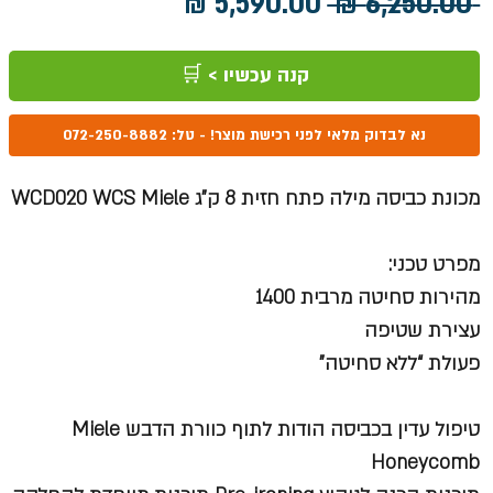
מחיר
מחיר
 ‏6,250.00 ‏₪ 
רגיל
מבצע
קנה עכשיו > 🛒
נא לבדוק מלאי לפני רכישת מוצר! - טל: 072-250-8882
מכונת כביסה מילה פתח חזית 8 ק"ג WCD020 WCS Miele
מפרט טכני:
מהירות סחיטה מרבית 1400
עצירת שטיפה
פעולת “ללא סחיטה”
טיפול עדין בכביסה הודות לתוף כוורת הדבש Miele
Honeycomb