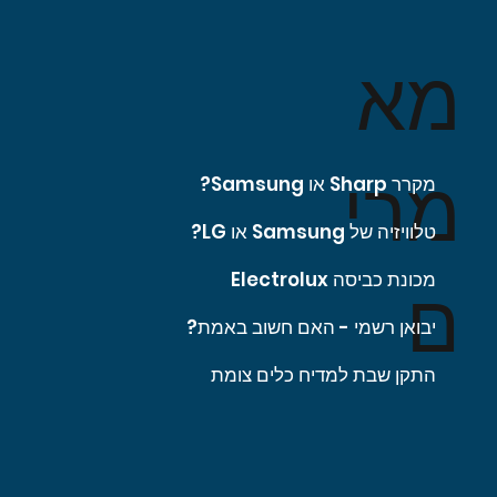
מא
מרי
מקרר Sharp או Samsung?
טלוויזיה של Samsung או LG?
מכונת כביסה Electrolux
ם
יבואן רשמי - האם חשוב באמת?
התקן שבת למדיח כלים צומת