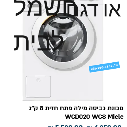
חשמל
או דגם
לבית
טל
072-250-8882 .
מכונת כביסה מילה פתח חזית 8 ק"ג
WCD020 WCS Miele