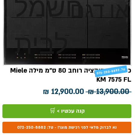
חשמל
או דגם
לבית
כיריים אינדוקציה רוחב 80 ס"מ מילה Miele
טל
072-250-8882 .
KM 7575 FL
מחיר
מחיר
 ‏13,900.00 ‏₪ 
רגיל
מבצע
קנה עכשיו > 🛒
נא לבדוק מלאי לפני רכישת מוצר! - טל: 072-250-8882