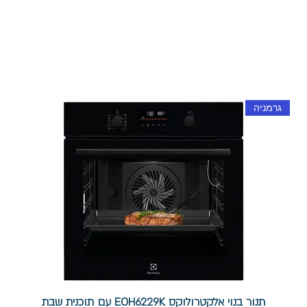
גרמניה
תנור בנוי אלקטרולוקס EOH6229K עם תוכנית שבת