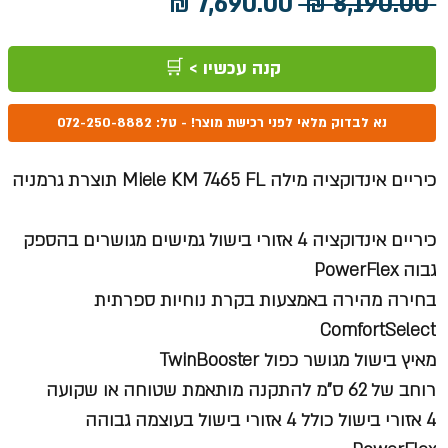
מחיר
מחיר
 ‏8,190.00 ‏₪ 
רגיל
מבצע
קנה עכשיו > 🛒
נא לבדוק מלאי לפני רכישת מוצר! - טל: 072-250-8882
כיריים אינדוקציה מילה Miele KM 7465 FL תוצרת גרמניה
כיריים אינדוקציה 4 אזורי בישול גמישים מגושרים בהספק
גבוה PowerFlex
בחירה מהירה באמצעות בקרת נוחיות ספרתית
ComfortSelect
מאיץ בישול מגושר כפול TwinBooster
רוחב של 62 ס"מ להתקנה מותאמת שטוחה או שקועה
4 אזורי בישול כולל 4 אזורי בישול בעוצמה גבוהה