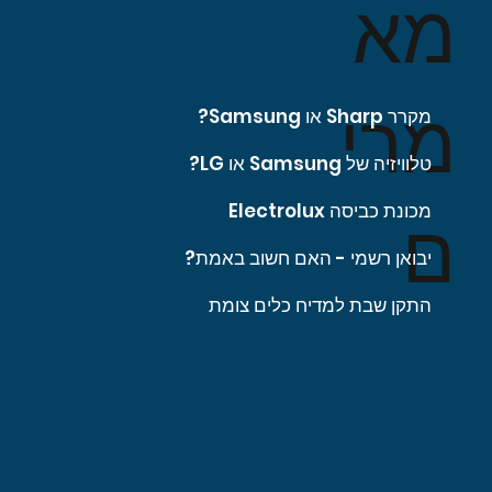
מא
מרי
מקרר Sharp או Samsung?
טלוויזיה של Samsung או LG?
מכונת כביסה Electrolux
ם
יבואן רשמי - האם חשוב באמת?
התקן שבת למדיח כלים צומת